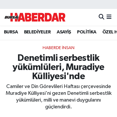
Hava Durumu
BURSA
BELEDİYELER
ASAYİŞ
POLİTİKA
ÖZEL 
Trafik Durumu
Süper Lig Puan Durumu ve Fikstür
HABERDE İNSAN
Denetimli serbestlik
Tüm Manşetler
yükümlüleri, Muradiye
Son Dakika Haberleri
Külliyesi'nde
Camiler ve Din Görevlileri Haftası çerçevesinde
Haber Arşivi
Muradiye Külliyesi'ni gezen Denetimli serbestlik
yükümlüleri, milli ve manevi duygularını
güçlendirdi.