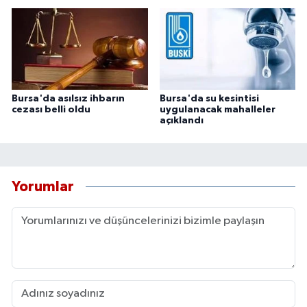
Bursa'da asılsız ihbarın
Bursa'da su kesintisi
cezası belli oldu
uygulanacak mahalleler
açıklandı
Yorumlar