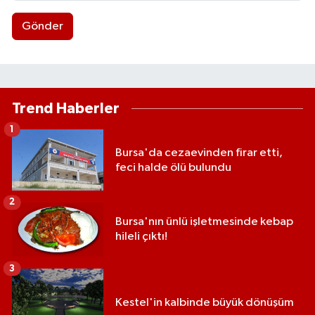
Gönder
Trend Haberler
1
Bursa'da cezaevinden firar etti,
feci halde ölü bulundu
2
Bursa'nın ünlü işletmesinde kebap
hileli çıktı!
3
Kestel'in kalbinde büyük dönüşüm