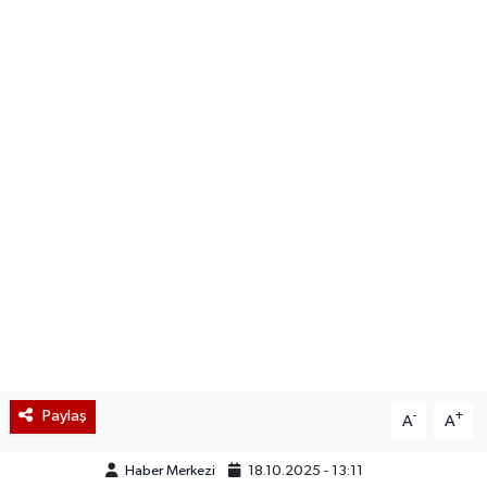
Paylaş
-
+
A
A
Haber Merkezi
18.10.2025 - 13:11