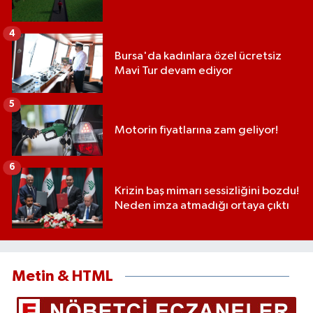
4
Bursa'da kadınlara özel ücretsiz
Mavi Tur devam ediyor
5
Motorin fiyatlarına zam geliyor!
6
Krizin baş mimarı sessizliğini bozdu!
Neden imza atmadığı ortaya çıktı
Metin & HTML