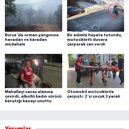
Bursa'da orman yangınına
Bir adımla hayata tutundu,
havadan ve karadan
motosikletli duvara
müdahale
çarparak can verdi
Mahalleyi savaş alanına
Otomobil motosikletle
çevirdi, alkollü kadın sürücü
çarpıştı: 2'si çocuk 3 yaralı
karıştığı kazayı unuttu
Yorumlar