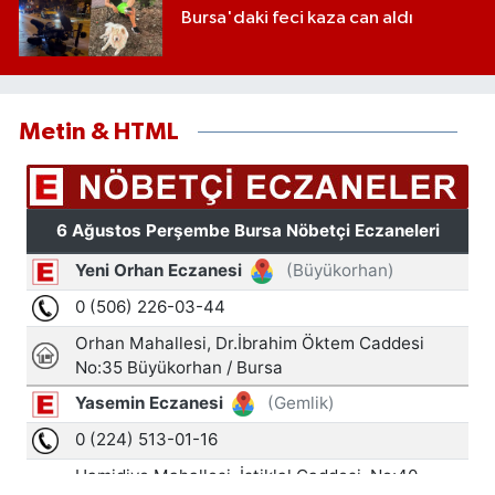
Bursa'daki feci kaza can aldı
Metin & HTML