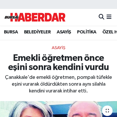
Hava Durumu
BURSA
BELEDİYELER
ASAYİŞ
POLİTİKA
ÖZEL 
Trafik Durumu
Süper Lig Puan Durumu ve Fikstür
ASAYİŞ
Emekli öğretmen önce
Tüm Manşetler
eşini sonra kendini vurdu
Son Dakika Haberleri
Çanakkale'de emekli öğretmen, pompalı tüfekle
eşini vurarak öldürdükten sonra aynı silahla
Haber Arşivi
kendini vurarak intihar etti.