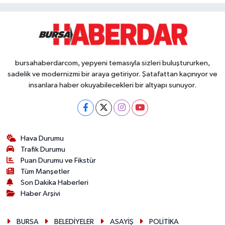
bursahaberdarcom, yepyeni temasıyla sizleri buluştururken,
sadelik ve modernizmi bir araya getiriyor. Şatafattan kaçınıyor ve
insanlara haber okuyabilecekleri bir altyapı sunuyor.
Hava Durumu
Trafik Durumu
Puan Durumu ve Fikstür
Tüm Manşetler
Son Dakika Haberleri
Haber Arşivi
BURSA
BELEDİYELER
ASAYİŞ
POLİTİKA