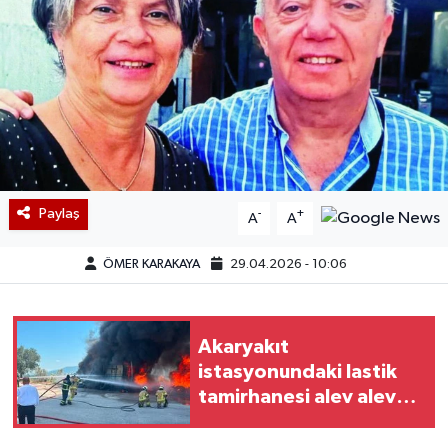
Paylaş
-
+
A
A
ÖMER KARAKAYA
29.04.2026 - 10:06
Akaryakıt
istasyonundaki lastik
tamirhanesi alev alev
yandı