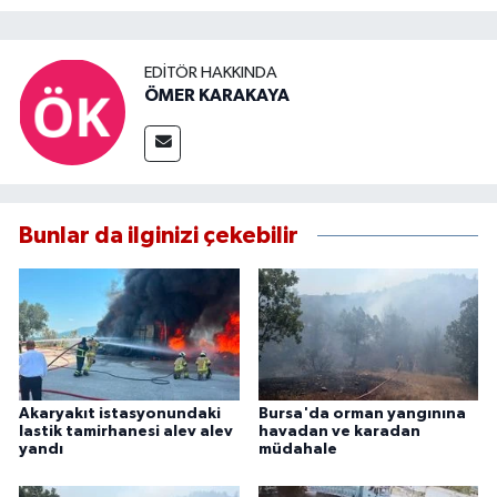
EDITÖR HAKKINDA
ÖMER KARAKAYA
Bunlar da ilginizi çekebilir
Akaryakıt istasyonundaki
Bursa'da orman yangınına
lastik tamirhanesi alev alev
havadan ve karadan
yandı
müdahale