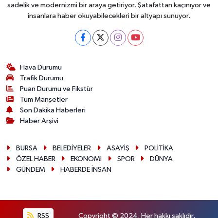
sadelik ve modernizmi bir araya getiriyor. Şatafattan kaçınıyor ve
insanlara haber okuyabilecekleri bir altyapı sunuyor.
Hava Durumu
Trafik Durumu
Puan Durumu ve Fikstür
Tüm Manşetler
Son Dakika Haberleri
Haber Arşivi
BURSA
BELEDİYELER
ASAYİŞ
POLİTİKA
ÖZEL HABER
EKONOMİ
SPOR
DÜNYA
GÜNDEM
HABERDE İNSAN
RSS
Copyright © 2024. Her hakkı saklıdır.