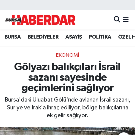
Hava Durumu
BURSA
BELEDİYELER
ASAYİŞ
POLİTİKA
ÖZEL 
Trafik Durumu
Süper Lig Puan Durumu ve Fikstür
EKONOMİ
Gölyazı balıkçıları İsrail
Tüm Manşetler
sazanı sayesinde
Son Dakika Haberleri
geçimlerini sağlıyor
Bursa'daki Uluabat Gölü'nde avlanan İsrail sazanı,
Haber Arşivi
Suriye ve Irak'a ihraç ediliyor, bölge balıkçılarına
ek gelir sağlıyor.