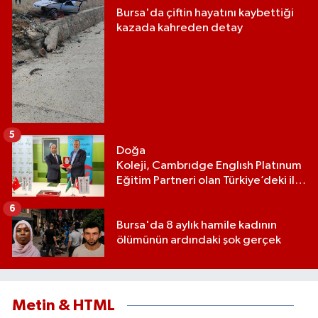
Bursa'da çiftin hayatını kaybettiği
kazada kahreden detay
5
Doğa
Koleji, Cambrıdge Englısh Platınum
Eğitim Partneri olan Türkiye’deki ilk
ve tek eğitim kurumu oldu
6
Bursa'da 8 aylık hamile kadının
ölümünün ardındaki şok gerçek
Metin & HTML