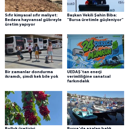
Sıfır kimyasal sıfır maliyet:
Başkan Vekili Şahin Biba:
Bedava hayvansal gübreyle
"Bursa üretimle güçleniyor"
üretim yapıyor
Bir zamanlar dondurma
UEDAŞ'tan enerji
ikramdı, şimdi kek bile yok
verimliliğine sanatsal
farkındalık
Bolluk üreticiyi
Bursa'da azalan balık