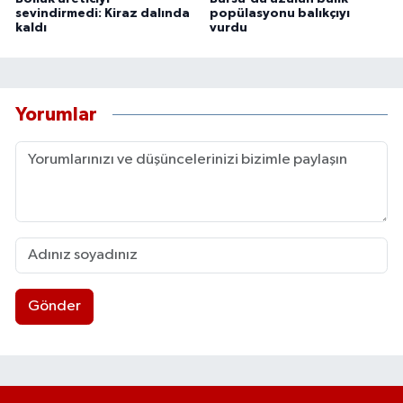
sevindirmedi: Kiraz dalında
popülasyonu balıkçıyı
kaldı
vurdu
Yorumlar
Gönder