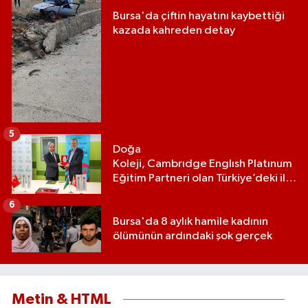
Bursa'da çiftin hayatını kaybettiği
kazada kahreden detay
5
Doğa
Koleji, Cambrıdge Englısh Platınum
Eğitim Partneri olan Türkiye’deki ilk
ve tek eğitim kurumu oldu
6
Bursa'da 8 aylık hamile kadının
ölümünün ardındaki şok gerçek
Metin & HTML