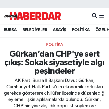
Hava Durumu
BURSA
BELEDİYELER
ASAYİŞ
POLİTİKA
ÖZEL 
Trafik Durumu
Süper Lig Puan Durumu ve Fikstür
POLİTİKA
Gürkan’dan CHP'ye sert
Tüm Manşetler
çıkış: Sokak siyasetiyle algı
Son Dakika Haberleri
peşindeler
AK Parti Bursa İl Başkanı Davut Gürkan,
Haber Arşivi
Cumhuriyet Halk Partisi'nin ekonomik zorlukları
gerekçe göstererek Nilüfer ilçesinde düzenlediği
eyleme ilişkin açıklamalarda bulundu. Gürkan,
CHP'nin yine alışıldık popülist söylem ve