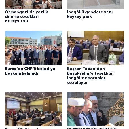
Osmangazi’de yazlık
İnegöllü gençlere yeni
sinema çocukları
kaykay park
buluşturdu
Bursa'da CHP'li belediye
Başkan Taban'dan
başkanı kalmadı
Büyükşehir'e teşekkür:
İnegöl'de sorunlar
çözülüyor