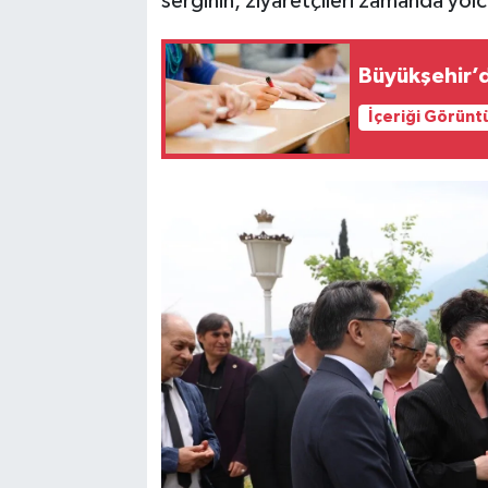
serginin, ziyaretçileri zamanda yolc
Büyükşehir’d
İçeriği Görünt