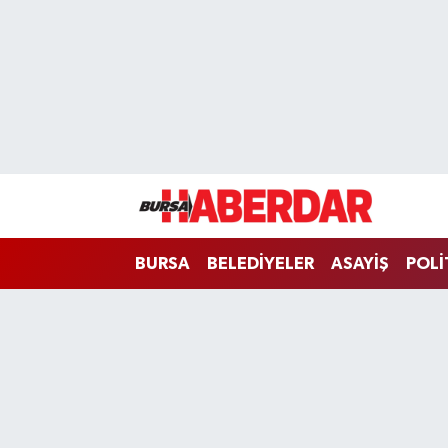
Hava Durumu
Trafik Durumu
Süper Lig Puan Durumu ve Fikstür
Tüm Manşetler
BURSA
BELEDİYELER
ASAYİŞ
POLİ
Son Dakika Haberleri
Haber Arşivi