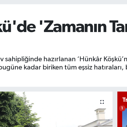
ü'de 'Zamanın Tan
ev sahipliğinde hazırlanan ‘Hünkâr Köşkü’
ugüne kadar biriken tüm eşsiz hatıraları, b
T
1