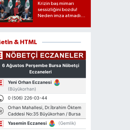
Krizin baş mimarı
sessizliğini bozdu!
Neden imza atmadığı
ortaya çıktı
etin & HTML