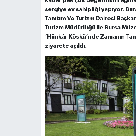
kadar pek çok değerli ismi ağırl
sergiye ev sahipliği yapıyor. Bu
Tanıtım Ve Turizm Dairesi Başkan
Turizm Müdürlüğü ile Bursa Müz
‘Hünkâr Köşkü’nde Zamanın Tanık
ziyarete açıldı.