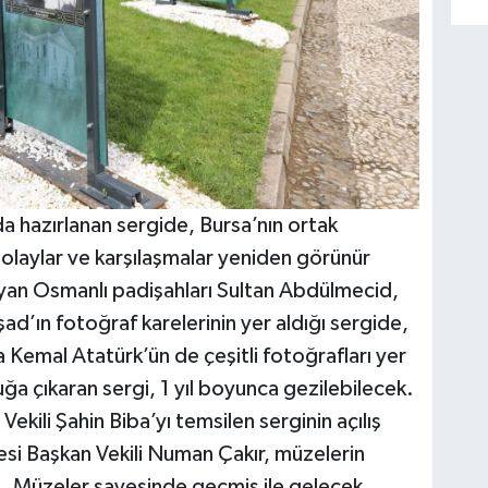
a hazırlanan sergide, Bursa’nın ortak
, olaylar ve karşılaşmalar yeniden görünür
ayan Osmanlı padişahları Sultan Abdülmecid,
’ın fotoğraf karelerinin yer aldığı sergide,
Kemal Atatürk’ün de çeşitli fotoğrafları yer
uğa çıkaran sergi, 1 yıl boyunca gezilebilecek.
ekili Şahin Biba’yı temsilen serginin açılış
esi Başkan Vekili Numan Çakır, müzelerin
di. Müzeler sayesinde geçmiş ile gelecek