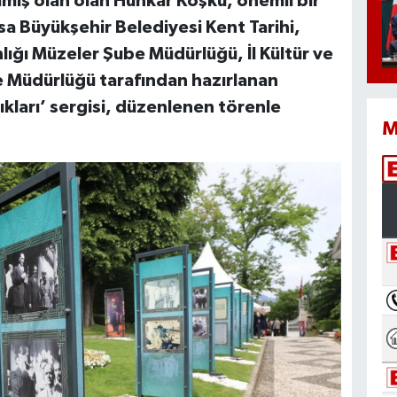
amış olan olan Hünkâr Köşkü, önemli bir
rsa Büyükşehir Belediyesi Kent Tarihi,
lığı Müzeler Şube Müdürlüğü, İl Kültür ve
e Müdürlüğü tarafından hazırlanan
ları’ sergisi, düzenlenen törenle
M