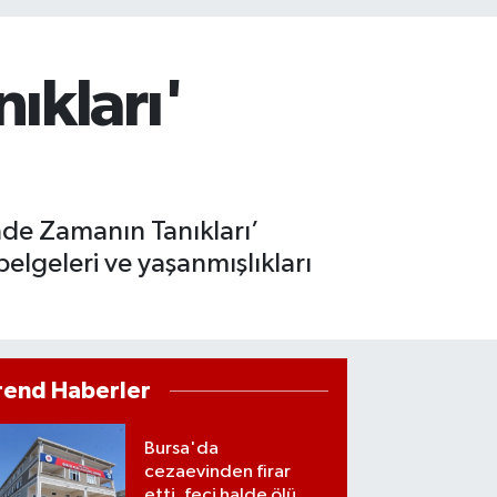
ıkları'
nde Zamanın Tanıkları’
elgeleri ve yaşanmışlıkları
rend Haberler
Bursa'da
cezaevinden firar
etti, feci halde ölü