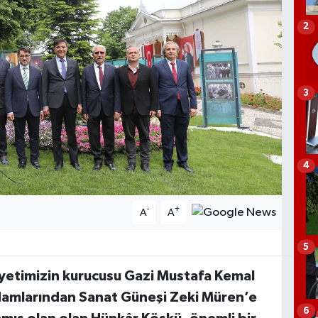
2
3
4
-
+
A
A
5
yetimizin kurucusu Gazi Mustafa Kemal
adamlarından Sanat Güneşi Zeki Müren’e
6