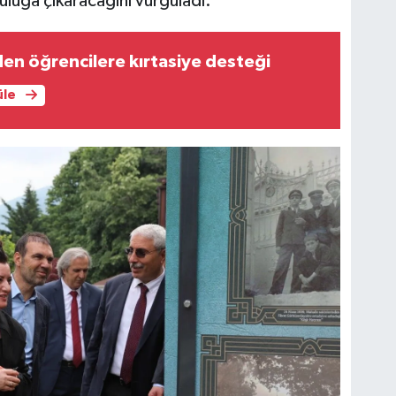
uluğa çıkaracağını vurguladı.
en öğrencilere kırtasiye desteği
üle