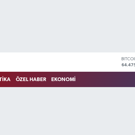
DOLA
47,59
EURO
55,13
TİKA
ÖZEL HABER
EKONOMİ
STERL
64,25
GRAM 
6518.
BİST1
13.70
BITCO
64.47