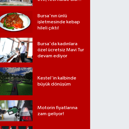
bulundu
Bursa'nın ünlü
işletmesinde kebap
hileli çıktı!
Bursa'da kadınlara
özel ücretsiz Mavi Tur
devam ediyor
Kestel'in kalbinde
büyük dönüşüm
Motorin fiyatlarına
zam geliyor!