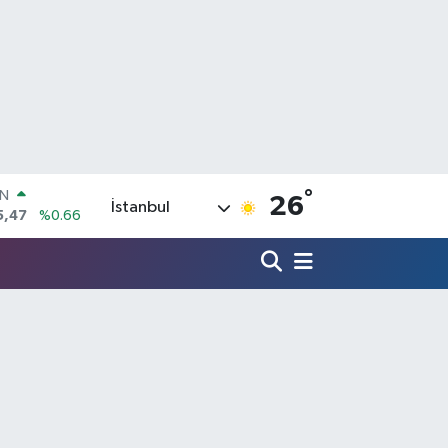
°
R
26
İstanbul
71
%0.05
36
%0.18
İN
34
%0.22
ALTIN
23
%0.39
00
3
%0
IN
5,47
%0.66