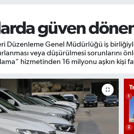
açlarda güven döne
i Düzenleme Genel Müdürlüğü iş birliğiyle, 
sıfırlanması veya düşürülmesi sorunlarını 
ma” hizmetinden 16 milyonu aşkın kişi fa
T
1
2