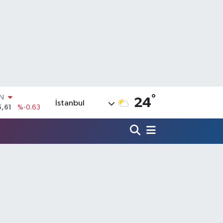
IN
°
24
5,61
%-0.63
İstanbul
R
43
%0.16
17
%-0.02
İN
63
%0.07
ALTIN
40
%0.45
00
%70