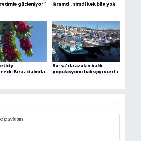
retimle güçleniyor"
ikramdı, şimdi kek bile yok
eticiyi
Bursa'da azalan balık
medi: Kiraz dalında
popülasyonu balıkçıyı vurdu