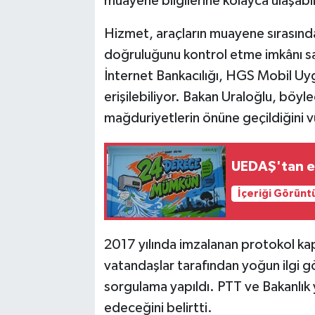
muayene bilgilerine kolayca ulaşabi
Hizmet, araçların muayene sırasında 
doğruluğunu kontrol etme imkânı s
İnternet Bankacılığı, HGS Mobil Uy
erişilebiliyor. Bakan Uraloğlu, böyle
mağduriyetlerin önüne geçildiğini v
UEDAŞ'tan en
İçeriği Görünt
2017 yılında imzalanan protokol ka
vatandaşlar tarafından yoğun ilgi gö
sorgulama yapıldı. PTT ve Bakanlık y
edeceğini belirtti.