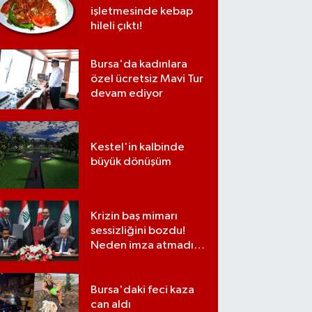
işletmesinde kebap
hileli çıktı!
Bursa'da kadınlara
özel ücretsiz Mavi Tur
devam ediyor
Kestel'in kalbinde
büyük dönüşüm
Krizin baş mimarı
sessizliğini bozdu!
Neden imza atmadığı
ortaya çıktı
Bursa'daki feci kaza
can aldı