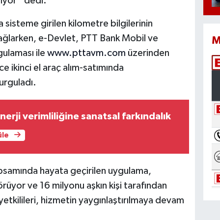
liyor” dedi.
sisteme girilen kilometre bilgilerinin
ağlarken, e-Devlet, PTT Bank Mobil ve
M
gulaması ile
www.pttavm.com
üzerinden
ce ikinci el araç alım-satımında
urguladı.
erji verimliliğine sanatsal farkındalık
üle
psamında hayata geçirilen uygulama,
rüyor ve 16 milyonu aşkın kişi tarafından
etkilileri, hizmetin yaygınlaştırılmaya devam