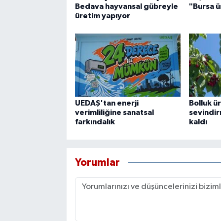
Bedava hayvansal gübreyle
"Bursa ü
üretim yapıyor
UEDAŞ'tan enerji
Bolluk ür
verimliliğine sanatsal
sevindir
farkındalık
kaldı
Yorumlar