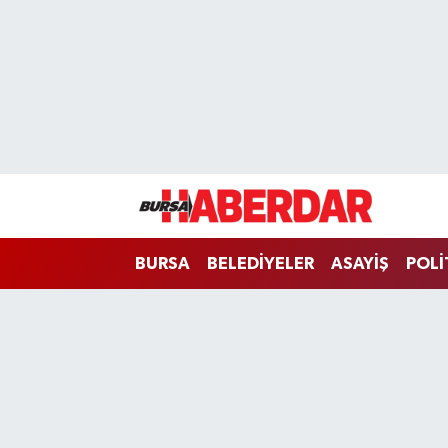
Hava Durumu
Trafik Durumu
Süper Lig Puan Durumu ve Fikstür
Tüm Manşetler
BURSA
BELEDİYELER
ASAYİŞ
POLİ
Son Dakika Haberleri
Haber Arşivi