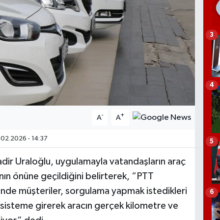
3
4
-
+
A
A
02.2026 - 14:37
5
dir Uraloğlu, uygulamayla vatandaşların araç
nın önüne geçildiğini belirterek, “PTT
inde müşteriler, sorgulama yapmak istedikleri
6
ı sisteme girerek aracın gerçek kilometre ve