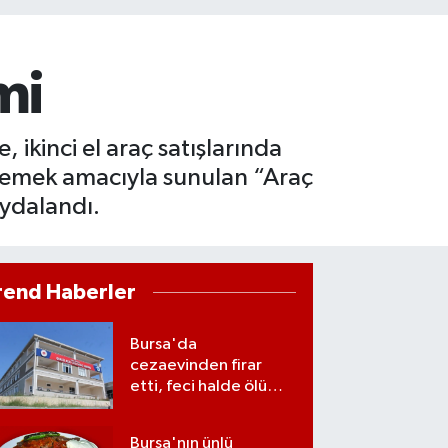
mi
ikinci el araç satışlarında
önlemek amacıyla sunulan “Araç
ydalandı.
rend Haberler
Bursa'da
cezaevinden firar
etti, feci halde ölü
bulundu
Bursa'nın ünlü