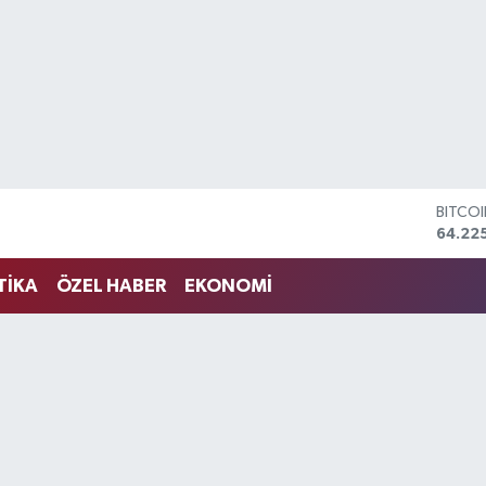
BITCO
64.22
DOLA
47,71
TİKA
ÖZEL HABER
EKONOMİ
EURO
55,03
STERL
64,24
GRAM 
6510.
BİST1
13.799