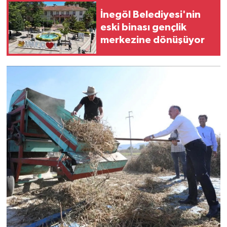
İnegöl Belediyesi'nin
eski binası gençlik
merkezine dönüşüyor