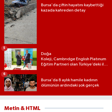
Bursa'da çiftin hayatını kaybettiği
kazada kahreden detay
5
Doğa
Koleji, Cambrıdge Englısh Platınum
Eğitim Partneri olan Türkiye’deki ilk
ve tek eğitim kurumu oldu
6
Bursa'da 8 aylık hamile kadının
ölümünün ardındaki şok gerçek
Metin & HTML