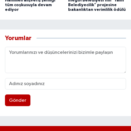
Hanımeli alışveriş şenliği
İnegöl Belediyesi’nin "Yalın
tüm coşkusuyla devam
Belediyecilik" projesine
ediyor
bakanlıktan verimlilik ödülü
Yorumlar
Gönder