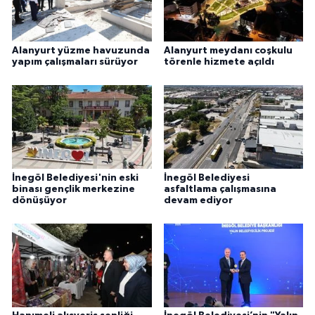
Alanyurt yüzme havuzunda
Alanyurt meydanı coşkulu
yapım çalışmaları sürüyor
törenle hizmete açıldı
İnegöl Belediyesi'nin eski
İnegöl Belediyesi
binası gençlik merkezine
asfaltlama çalışmasına
dönüşüyor
devam ediyor