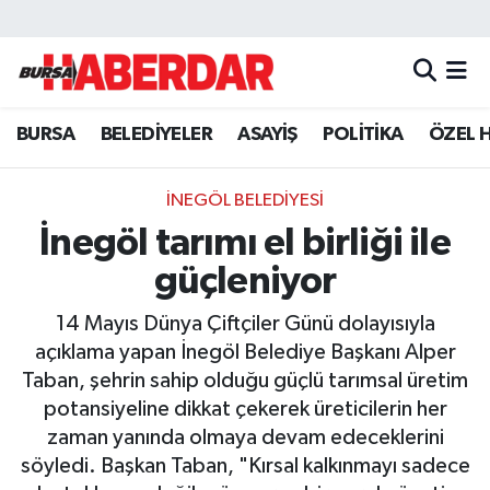
Hava Durumu
BURSA
BELEDİYELER
ASAYİŞ
POLİTİKA
ÖZEL 
Trafik Durumu
Süper Lig Puan Durumu ve Fikstür
İNEGÖL BELEDİYESİ
İnegöl tarımı el birliği ile
Tüm Manşetler
güçleniyor
Son Dakika Haberleri
14 Mayıs Dünya Çiftçiler Günü dolayısıyla
açıklama yapan İnegöl Belediye Başkanı Alper
Haber Arşivi
Taban, şehrin sahip olduğu güçlü tarımsal üretim
potansiyeline dikkat çekerek üreticilerin her
zaman yanında olmaya devam edeceklerini
söyledi. Başkan Taban, "Kırsal kalkınmayı sadece