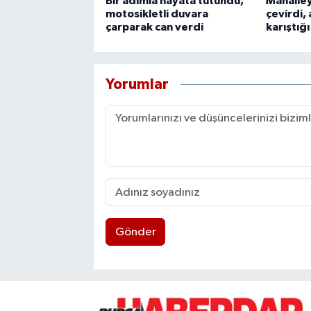
Bir adımla hayata tutundu,
Mahalley
motosikletli duvara
çevirdi, 
çarparak can verdi
karıştığ
Yorumlar
Gönder