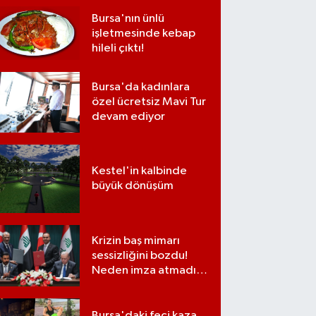
Bursa'nın ünlü
işletmesinde kebap
hileli çıktı!
Bursa'da kadınlara
özel ücretsiz Mavi Tur
devam ediyor
Kestel'in kalbinde
büyük dönüşüm
Krizin baş mimarı
sessizliğini bozdu!
Neden imza atmadığı
ortaya çıktı
Bursa'daki feci kaza