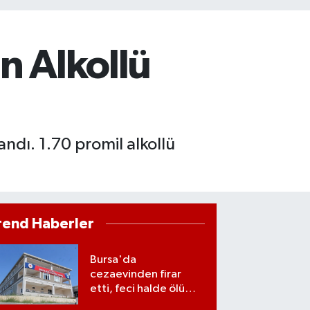
n Alkollü
andı. 1.70 promil alkollü
rend Haberler
Bursa'da
cezaevinden firar
etti, feci halde ölü
bulundu