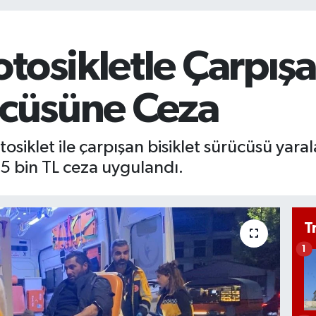
tosikletle Çarpışa
ücüsüne Ceza
osiklet ile çarpışan bisiklet sürücüsü yaral
5 bin TL ceza uygulandı.
T
1