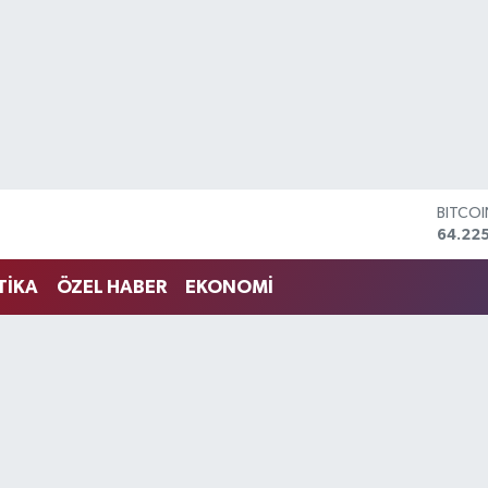
BITCO
64.225
DOLA
47,714
EURO
TİKA
ÖZEL HABER
EKONOMİ
55,03
STERLİ
64,24
GRAM 
6510.
BİST1
13.799