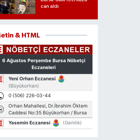
can aldı
etin & HTML