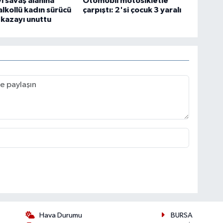
i savaş alanına
Otomobil motosikletle
alkollü kadın sürücü
çarpıştı: 2'si çocuk 3 yaralı
ı kazayı unuttu
Hava Durumu
BURSA