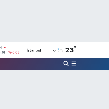
IN
,61
%-0.63
°
23
İstanbul
R
3
%0.16
17
%-0.02
N
63
%0.07
ALTIN
40
%0.45
00
%70