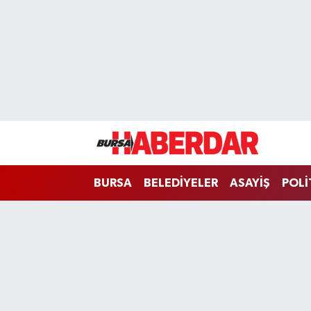
Hava Durumu
Trafik Durumu
Süper Lig Puan Durumu ve Fikstür
Tüm Manşetler
BURSA
BELEDİYELER
ASAYİŞ
POLİ
Son Dakika Haberleri
Haber Arşivi