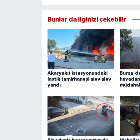
Bunlar da ilginizi çekebilir
Akaryakıt istasyonundaki
Bursa'd
lastik tamirhanesi alev alev
havadan
yandı
müdaha