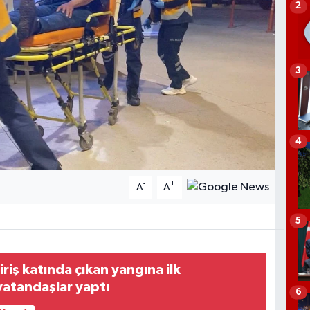
2
3
4
-
+
A
A
5
giriş katında çıkan yangına ilk
vatandaşlar yaptı
6