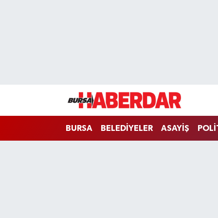
Hava Durumu
Trafik Durumu
Süper Lig Puan Durumu ve Fikstür
Tüm Manşetler
BURSA
BELEDİYELER
ASAYİŞ
POLİ
Son Dakika Haberleri
Haber Arşivi