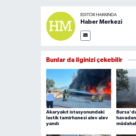
EDITÖR HAKKINDA
Haber Merkezi
Bunlar da ilginizi çekebilir
Akaryakıt istasyonundaki
Bursa'd
lastik tamirhanesi alev alev
havadan
yandı
müdaha