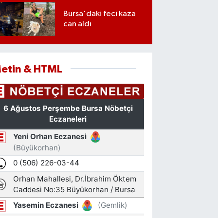
Bursa'daki feci kaza
can aldı
etin & HTML