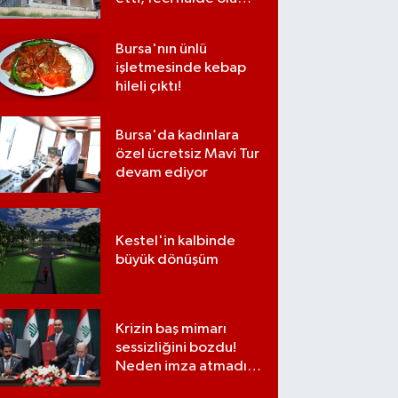
bulundu
Bursa'nın ünlü
işletmesinde kebap
hileli çıktı!
Bursa'da kadınlara
özel ücretsiz Mavi Tur
devam ediyor
Kestel'in kalbinde
büyük dönüşüm
Krizin baş mimarı
sessizliğini bozdu!
Neden imza atmadığı
ortaya çıktı