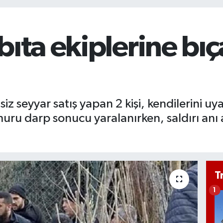
ıta ekiplerine bıçak
siz seyyar satış yapan 2 kişi, kendilerini u
muru darp sonucu yaralanırken, saldırı an
T
1