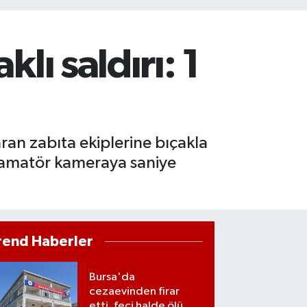
lı saldırı: 1
yaran zabıta ekiplerine bıçakla
ı amatör kameraya saniye
rend Haberler
Bursa'da
cezaevinden firar
etti, feci halde ölü