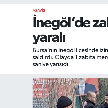
ASAYİŞ
İnegöl’de zab
yaralı
Bursa’nın İnegöl ilçesinde izin
saldırdı. Olayda 1 zabıta me
saniye yansıdı.