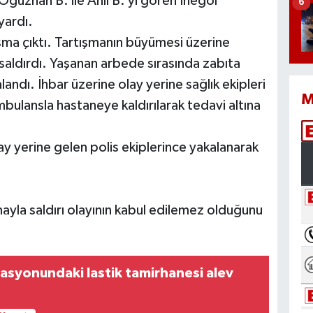
 Oğuzhan B. ile Anıl B.’yi gören İnegöl
6
yardı.
ışma çıktı. Tartışmanın büyümesi üzerine
a saldırdı. Yaşanan arbede sırasında zabıta
andı. İhbar üzerine olay yerine sağlık ekipleri
M
bulansla hastaneye kaldırılarak tedavi altına
lay yerine gelen polis ekiplerince yakalanarak
ayla saldırı olayının kabul edilemez olduğunu
tasyonundaki lastik tamirhanesi alev