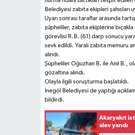
hurma fidanı sattıkları tespit edilen
Belediyesi zabıta ekipleri şahısları u
Uyarı sonrası taraflar arasında tart
şüpheliler, zabıta ekiplerine bıçakl
görevlisi R.B. (61) darp sonucu yaral
sevk edildi. Yaralı zabıta memuru am
alındı.
Şüpheliler Oğuzhan B. ile Anıl B., o
gözaltına alındı.
Olayla ilgili soruşturma başlatıldı.
İnegöl Belediyesi de yaptığı açıklam
bildirdi.
Akaryakıt is
alev yandı