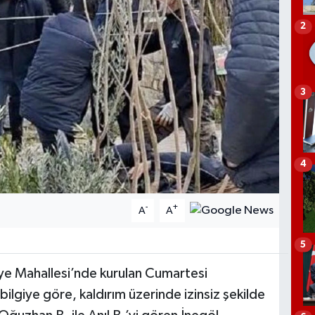
2
3
4
-
+
A
A
5
iye Mahallesi’nde kurulan Cumartesi
ilgiye göre, kaldırım üzerinde izinsiz şekilde