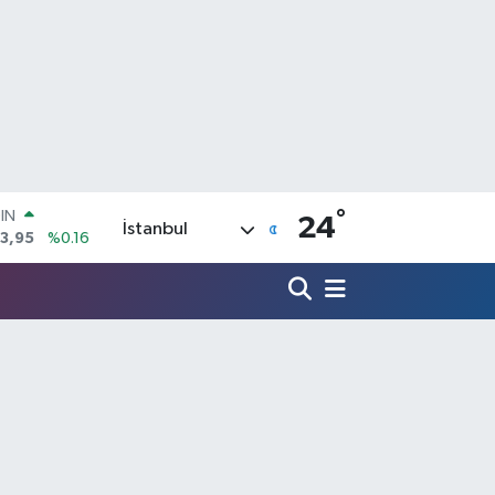
°
R
24
İstanbul
704
%0
406
%-0.08
İN
43
%0
 ALTIN
.87
%0.12
00
9
%70
OIN
3,95
%0.16