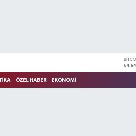
DOLA
47,6
EURO
55,0
TİKA
ÖZEL HABER
EKONOMİ
STERL
64,21
GRAM
6500
BİST1
13.79
BITC
64.64