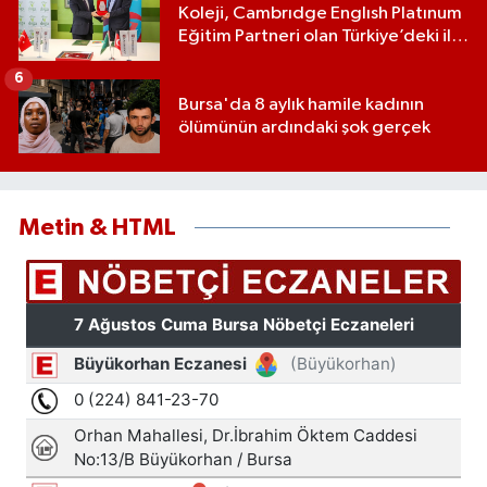
Koleji, Cambrıdge Englısh Platınum
Eğitim Partneri olan Türkiye’deki ilk
ve tek eğitim kurumu oldu
6
Bursa'da 8 aylık hamile kadının
ölümünün ardındaki şok gerçek
Metin & HTML