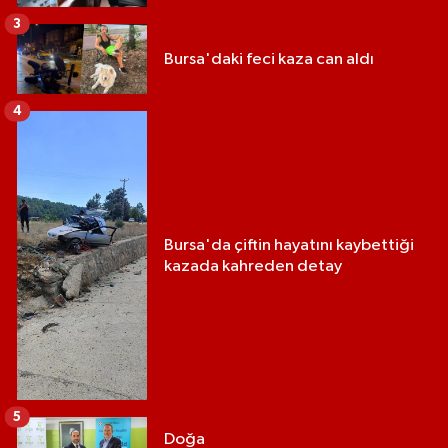
3
Bursa'daki feci kaza can aldı
4
Bursa'da çiftin hayatını kaybettiği
kazada kahreden detay
5
Doğa