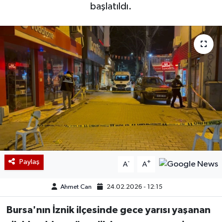
başlatıldı.
Paylaş
-
+
A
A
Ahmet Can
24.02.2026 - 12:15
Bursa'nın İznik ilçesinde gece yarısı yaşanan