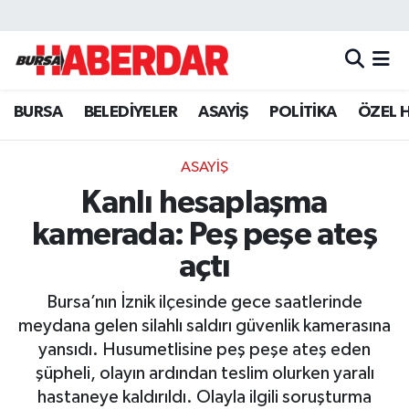
Hava Durumu
BURSA
BELEDİYELER
ASAYİŞ
POLİTİKA
ÖZEL 
Trafik Durumu
Süper Lig Puan Durumu ve Fikstür
ASAYİŞ
Kanlı hesaplaşma
Tüm Manşetler
kamerada: Peş peşe ateş
Son Dakika Haberleri
açtı
Bursa’nın İznik ilçesinde gece saatlerinde
Haber Arşivi
meydana gelen silahlı saldırı güvenlik kamerasına
yansıdı. Husumetlisine peş peşe ateş eden
şüpheli, olayın ardından teslim olurken yaralı
hastaneye kaldırıldı. Olayla ilgili soruşturma