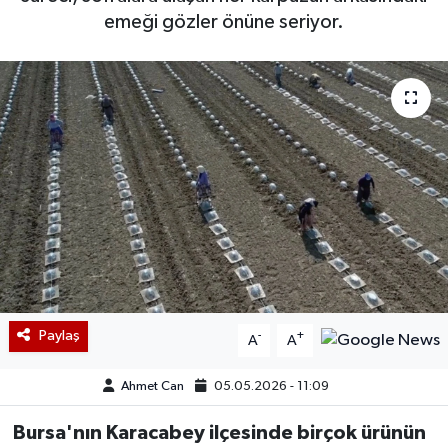
emeği gözler önüne seriyor.
Paylaş
-
+
A
A
Ahmet Can
05.05.2026 - 11:09
Bursa'nın Karacabey ilçesinde birçok ürünün