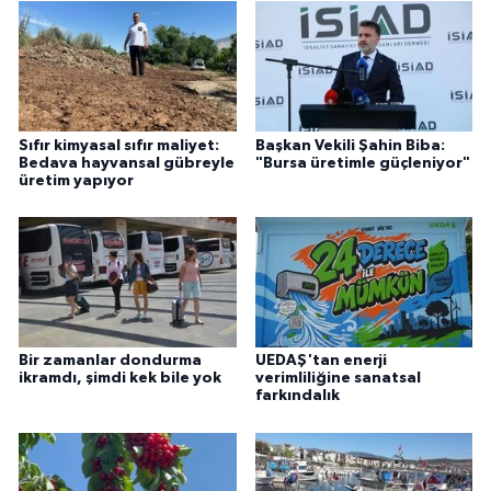
Sıfır kimyasal sıfır maliyet:
Başkan Vekili Şahin Biba:
Bedava hayvansal gübreyle
"Bursa üretimle güçleniyor"
üretim yapıyor
Bir zamanlar dondurma
UEDAŞ'tan enerji
ikramdı, şimdi kek bile yok
verimliliğine sanatsal
farkındalık