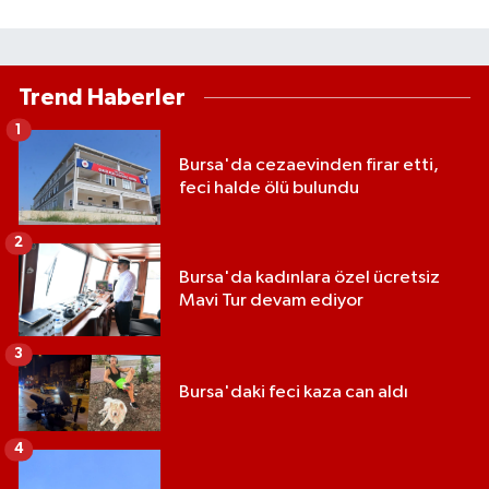
Trend Haberler
1
Bursa'da cezaevinden firar etti,
feci halde ölü bulundu
2
Bursa'da kadınlara özel ücretsiz
Mavi Tur devam ediyor
3
Bursa'daki feci kaza can aldı
4