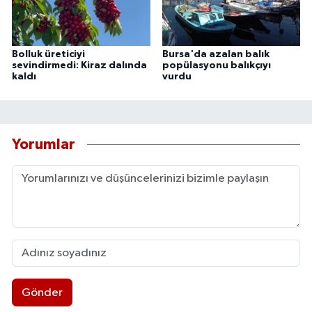
Bolluk üreticiyi
Bursa'da azalan balık
sevindirmedi: Kiraz dalında
popülasyonu balıkçıyı
kaldı
vurdu
Yorumlar
Gönder