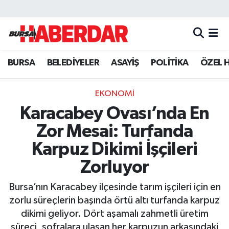
Hava Durumu
BURSA
BELEDİYELER
ASAYİŞ
POLİTİKA
ÖZEL 
Trafik Durumu
Süper Lig Puan Durumu ve Fikstür
EKONOMİ
Karacabey Ovası’nda En
Tüm Manşetler
Zor Mesai: Turfanda
Son Dakika Haberleri
Karpuz Dikimi İşçileri
Zorluyor
Haber Arşivi
Bursa’nın Karacabey ilçesinde tarım işçileri için en
zorlu süreçlerin başında örtü altı turfanda karpuz
dikimi geliyor. Dört aşamalı zahmetli üretim
süreci, sofralara ulaşan her karpuzun arkasındaki