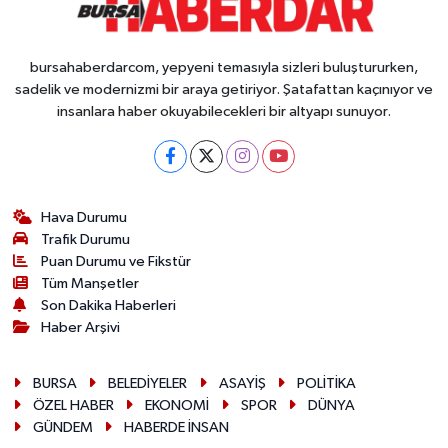
bursahaberdarcom, yepyeni temasıyla sizleri buluştururken,
sadelik ve modernizmi bir araya getiriyor. Şatafattan kaçınıyor ve
insanlara haber okuyabilecekleri bir altyapı sunuyor.
Hava Durumu
Trafik Durumu
Puan Durumu ve Fikstür
Tüm Manşetler
Son Dakika Haberleri
Haber Arşivi
BURSA
BELEDİYELER
ASAYİŞ
POLİTİKA
ÖZEL HABER
EKONOMİ
SPOR
DÜNYA
GÜNDEM
HABERDE İNSAN