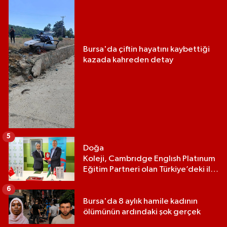
Bursa'da çiftin hayatını kaybettiği
kazada kahreden detay
5
Doğa
Koleji, Cambrıdge Englısh Platınum
Eğitim Partneri olan Türkiye’deki ilk
ve tek eğitim kurumu oldu
6
Bursa'da 8 aylık hamile kadının
ölümünün ardındaki şok gerçek