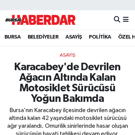
Hava Durumu
BURSA
BELEDİYELER
ASAYİŞ
POLİTİKA
ÖZEL 
Trafik Durumu
Süper Lig Puan Durumu ve Fikstür
ASAYİŞ
Karacabey'de Devrilen
Tüm Manşetler
Ağacın Altında Kalan
Son Dakika Haberleri
Motosiklet Sürücüsü
Yoğun Bakımda
Haber Arşivi
Bursa'nın Karacabey ilçesinde devrilen ağacın
altında kalan 42 yaşındaki motosiklet sürücüsü
ağır yaralandı. Omurilik sinirlerinde hasar oluşan
sürücünün hayati tehlikesi devam ediyor.