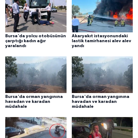
Bursa'da yolcu otobüsünün
Akaryakıt istasyonundaki
çarptığı kadın ağır
lastik tamirhanesi alev alev
yaralandı
yandı
Bursa'da orman yangınına
Bursa'da orman yangınına
havadan ve karadan
havadan ve karadan
müdahale
müdahale