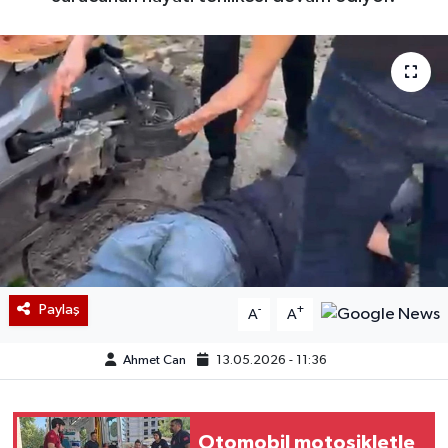
Paylaş
-
+
A
A
Ahmet Can
13.05.2026 - 11:36
Otomobil motosikletle