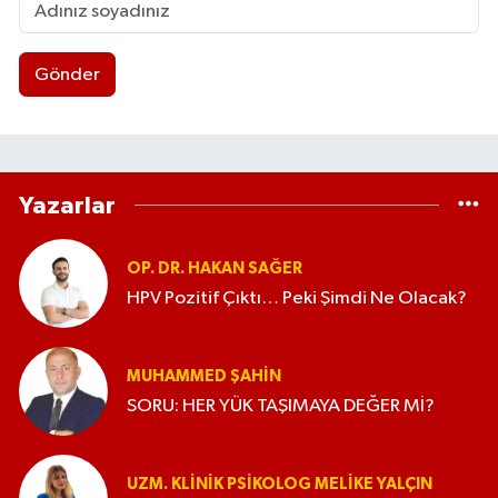
Gönder
Yazarlar
OP. DR. HAKAN SAĞER
HPV Pozitif Çıktı… Peki Şimdi Ne Olacak?
MUHAMMED ŞAHIN
SORU: HER YÜK TAŞIMAYA DEĞER Mİ?
UZM. KLINIK PSIKOLOG MELIKE YALÇIN