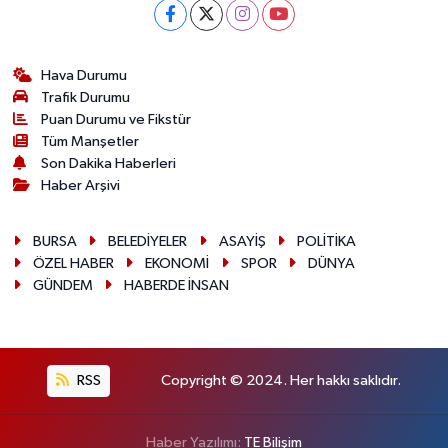
Hava Durumu
Trafik Durumu
Puan Durumu ve Fikstür
Tüm Manşetler
Son Dakika Haberleri
Haber Arşivi
BURSA
BELEDİYELER
ASAYİŞ
POLİTİKA
ÖZEL HABER
EKONOMİ
SPOR
DÜNYA
GÜNDEM
HABERDE İNSAN
RSS
Copyright © 2024. Her hakkı saklıdır.
Haber Yazılımı:
TE Bilişim