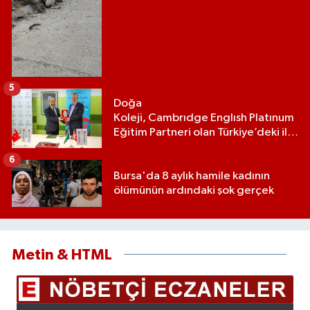
5
Doğa
Koleji, Cambrıdge Englısh Platınum
Eğitim Partneri olan Türkiye’deki ilk
ve tek eğitim kurumu oldu
6
Bursa'da 8 aylık hamile kadının
ölümünün ardındaki şok gerçek
Metin & HTML