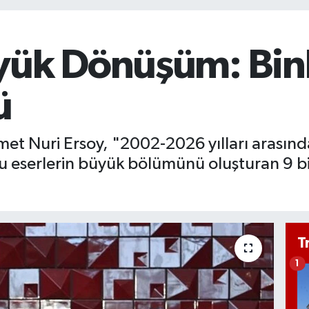
yük Dönüşüm: Binl
ü
et Nuri Ersoy, "2002-2026 yılları arasınd
Bu eserlerin büyük bölümünü oluşturan 9 b
T
1