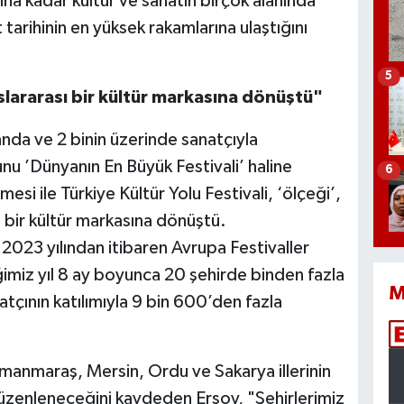
na kadar kültür ve sanatın birçok alanında
tarihinin en yüksek rakamlarına ulaştığını
5
uslararası bir kültür markasına dönüştü"
nda ve 2 binin üzerinde sanatçıyla
nu ’Dünyanın En Büyük Festivali’ haline
6
si ile Türkiye Kültür Yolu Festivali, ‘ölçeği’,
sı bir kültür markasına dönüştü.
 2023 yılından itibaren Avrupa Festivaller
iğimiz yıl 8 ay boyunca 20 şehirde binden fazla
M
atçının katılımıyla 9 bin 600’den fazla
amanmaraş, Mersin, Ordu ve Sakarya illerinin
 düzenleneceğini kaydeden Ersoy, "Şehirlerimiz