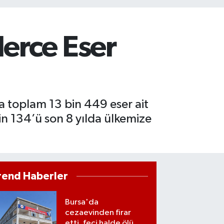
erce Eser
a toplam 13 bin 449 eser ait
in 134’ü son 8 yılda ülkemize
rend Haberler
Bursa'da
cezaevinden firar
etti, feci halde ölü