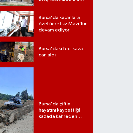
bulundu
Bursa'da kadınlara
özel ücretsiz Mavi Tur
devam ediyor
Bursa'daki feci kaza
can aldı
Bursa'da çiftin
hayatını kaybettiği
kazada kahreden
detay