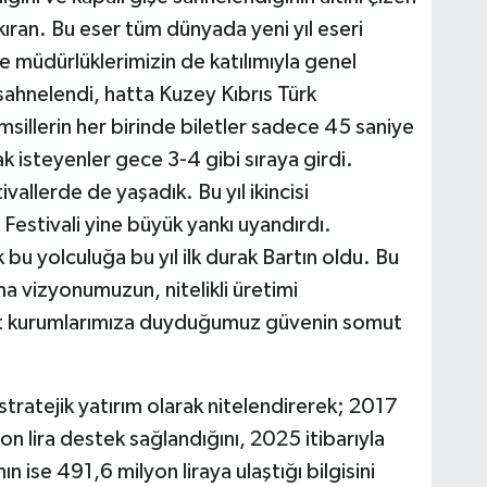
kkıran. Bu eser tüm dünyada yeni yıl eseri
e müdürlüklerimizin de katılımıyla genel
hnelendi, hatta Kuzey Kıbrıs Türk
illerin her birinde biletler sadece 45 saniye
k isteyenler gece 3-4 gibi sıraya girdi.
vallerde de yaşadık. Bu yıl ikincisi
estivali yine büyük yankı uyandırdı.
 bu yolculuğa bu yıl ilk durak Bartın oldu. Bu
ılma vizyonumuzun, nitelikli üretimi
at kurumlarımıza duyduğumuz güvenin somut
stratejik yatırım olarak nitelendirerek; 2017
on lira destek sağlandığını, 2025 itibarıyla
n ise 491,6 milyon liraya ulaştığı bilgisini