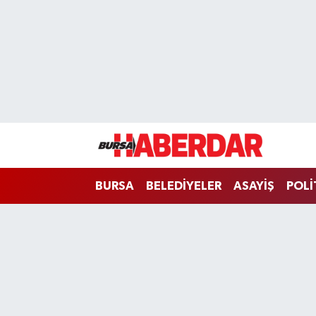
Hava Durumu
Trafik Durumu
Süper Lig Puan Durumu ve Fikstür
Tüm Manşetler
BURSA
BELEDİYELER
ASAYİŞ
POLİ
Son Dakika Haberleri
Haber Arşivi