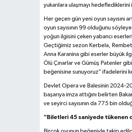
yukarılara ulaşmayı hedeflediklerini 
Her geçen gün yeni oyun sayısını art
oyun sayısının 99 olduğunu söyleyen 
yoğun ilgisini çeken yabancı eserlerl
Geçtiğimiz sezon Kerbela, Rembeti
Anna Karanina gibi eserler büyük il
Ölü Çınarlar ve Gümüş Patenler gibi 
beğenisine sunuyoruz" ifadelerini ku
Devlet Opera ve Balesinin 2024-202
başarıya imza attığını belirten Bakan
ve seyirci sayısının da 775 bin oldu
"Biletleri 45 saniyede tükenen 
Birçok oyunun beğeniyle takip edildi