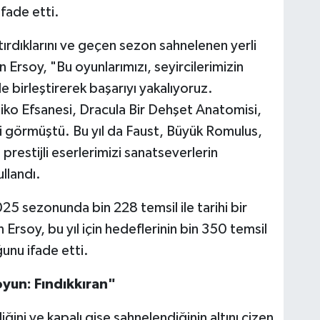
ifade etti.
ırdıklarını ve geçen sezon sahnelenen yerli
Ersoy, "Bu oyunlarımızı, seyircilerimizin
e birleştirerek başarıyı yakalıyoruz.
ko Efsanesi, Dracula Bir Dehşet Anatomisi,
gi görmüştü. Bu yıl da Faust, Büyük Romulus,
prestijli eserlerimizi sanatseverlerin
llandı.
5 sezonunda bin 228 temsil ile tarihi bir
 Ersoy, bu yıl için hedeflerinin bin 350 temsil
ğunu ifade etti.
oyun: Fındıkkıran"
ğini ve kapalı gişe sahnelendiğinin altını çizen