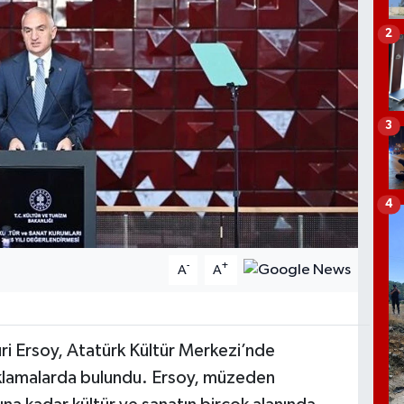
2
3
4
-
+
A
A
i Ersoy, Atatürk Kültür Merkezi’nde
ıklamalarda bulundu. Ersoy, müzeden