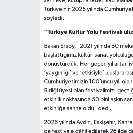
sahneye, kütüphaneden kazı alanları
Türkiye’nin 2025 yılında Cumhuriyet 
söyledi.
"Türkiye Kültür Yolu Festivali ul
Bakan Ersoy, "2021 yılında 80 meka
başlattığımız kültür-sanat yolculuğu
dönüştürdük. Her geçen yıl artan ivme
‘yaygınlığı’ ve ‘etkisiyle’ uluslarara
Cumhuriyetimizin 100’üncü yılı olan
Birliği üyesi olan festivalimiz; geçt
etkinlik noktasında 50 bini aşkın san
etkinliğe sahne oldu" dedi.
2026 yılında Aydın, Eskişehir, Kahr
de festivale dâhil edilerek 26 ilde