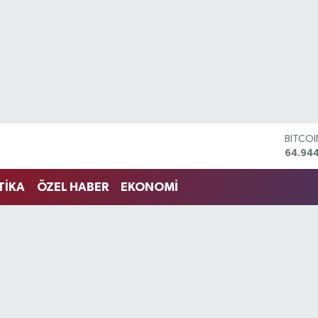
DOLA
47,74
EURO
55,25
TİKA
ÖZEL HABER
EKONOMİ
STERLİ
64,481
GRAM 
6660.
BİST1
13.779
BITCO
64.94