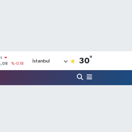
°
R
30
İstanbul
36
%0.18
10
%0.32
N
1
%0.38
ALTIN
55
%0.03
00
%-14
IN
4,08
%-0.18