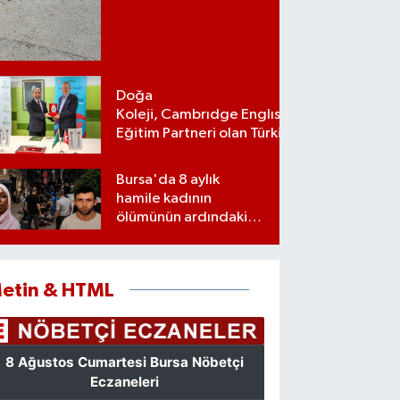
Doğa
Koleji, Cambrıdge Englısh Platınum
Eğitim Partneri olan Türkiye’deki ilk
ve tek eğitim kurumu oldu
Bursa'da 8 aylık
hamile kadının
ölümünün ardındaki
şok gerçek
etin & HTML