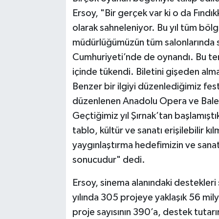
Ersoy, "Bir gerçek var ki o da Fındı
olarak sahneleniyor. Bu yıl tüm bölg
müdürlüğümüzün tüm salonlarında sa
Cumhuriyeti’nde de oynandı. Bu tems
içinde tükendi. Biletini gişeden alma
Benzer bir ilgiyi düzenlediğimiz festi
düzenlenen Anadolu Opera ve Bale F
Geçtiğimiz yıl Şırnak’tan başlamıştık
tablo, kültür ve sanatı erişilebilir k
yaygınlaştırma hedefimizin ve san
sonucudur" dedi.
Ersoy, sinema alanındaki destekleri 
yılında 305 projeye yaklaşık 56 mily
proje sayısının 390’a, destek tutarını