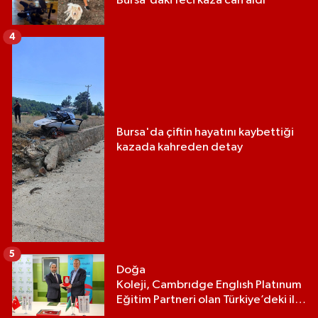
Bursa'daki feci kaza can aldı
4
Bursa'da çiftin hayatını kaybettiği
kazada kahreden detay
5
Doğa
Koleji, Cambrıdge Englısh Platınum
Eğitim Partneri olan Türkiye’deki ilk
ve tek eğitim kurumu oldu