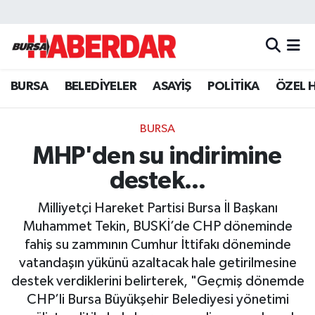
Hava Durumu
BURSA
BELEDİYELER
ASAYİŞ
POLİTİKA
ÖZEL 
Trafik Durumu
Süper Lig Puan Durumu ve Fikstür
BURSA
MHP'den su indirimine
Tüm Manşetler
destek...
Son Dakika Haberleri
Milliyetçi Hareket Partisi Bursa İl Başkanı
Muhammet Tekin, BUSKİ’de CHP döneminde
Haber Arşivi
fahiş su zammının Cumhur İttifakı döneminde
vatandaşın yükünü azaltacak hale getirilmesine
destek verdiklerini belirterek, "Geçmiş dönemde
CHP’li Bursa Büyükşehir Belediyesi yönetimi