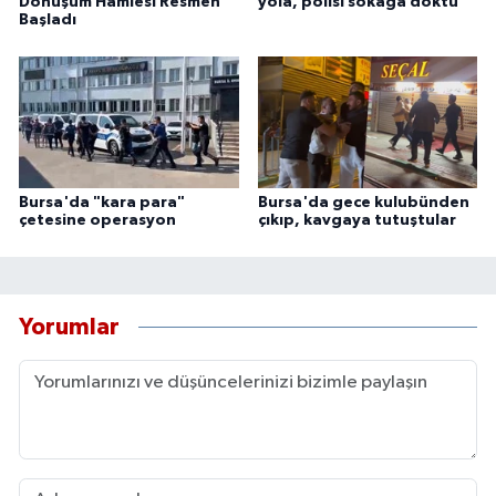
Dönüşüm Hamlesi Resmen
yola, polisi sokağa döktü
Başladı
Bursa'da "kara para"
Bursa'da gece kulubünden
çetesine operasyon
çıkıp, kavgaya tutuştular
Yorumlar