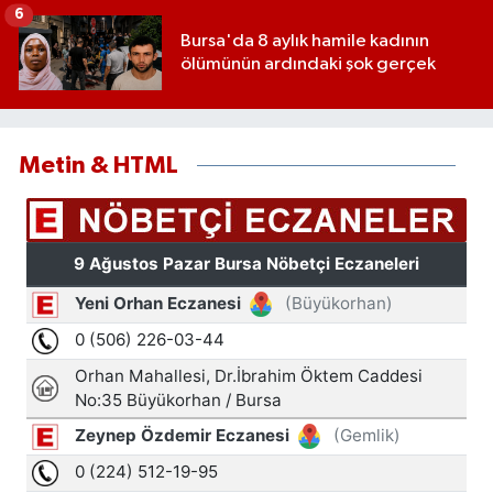
6
Bursa'da 8 aylık hamile kadının
ölümünün ardındaki şok gerçek
Metin & HTML