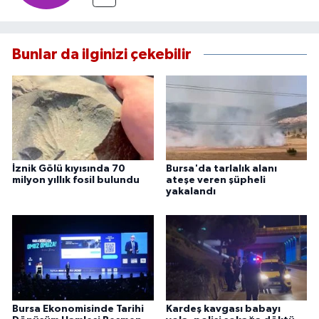
Bunlar da ilginizi çekebilir
İznik Gölü kıyısında 70
Bursa'da tarlalık alanı
milyon yıllık fosil bulundu
ateşe veren şüpheli
yakalandı
Bursa Ekonomisinde Tarihi
Kardeş kavgası babayı