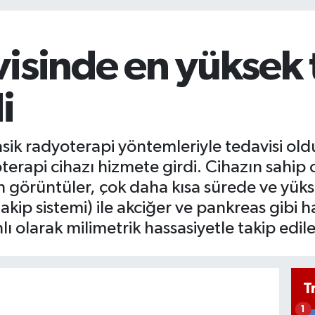
isinde en yüksek 
i
asik radyoterapi yöntemleriyle tedavisi ol
rapi cihazı hizmete girdi. Cihazın sahip 
n görüntüler, çok daha kısa sürede ve yükse
ip sistemi) ile akciğer ve pankreas gibi h
olarak milimetrik hassasiyetle takip edileb
T
1