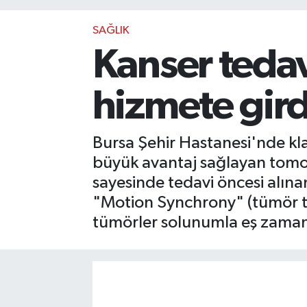
SAĞLIK
Kanser tedav
hizmete gird
Bursa Şehir Hastanesi'nde kl
büyük avantaj sağlayan tomote
sayesinde tedavi öncesi alına
"Motion Synchrony" (tümör tak
tümörler solunumla eş zamanlı 