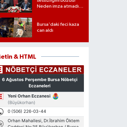
sessizliğini bozdu!
Neden imza atmadığı
ortaya çıktı
Bursa'daki feci kaza
can aldı
etin & HTML