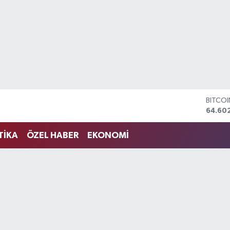
DOLA
47,60
EURO
55,02
TİKA
ÖZEL HABER
EKONOMİ
STERLİ
64,23
GRAM 
6513.9
BİST1
13.768
BITCO
64.60