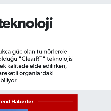
teknoloji
dukça güç olan tümörlerde
olduğu "ClearRT" teknolojisi
k kalitede elde edilirken,
areketli organlardaki
iliyor.
rend Haberler