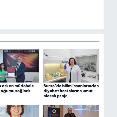
a erken müdahale
Bursa'da bilim insanlarından
 doğumu sağladı
diyabet hastalarına umut
olacak proje