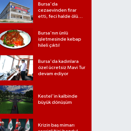
Bursa'da
cezaevinden firar
etti, feci halde ölü
bulundu
Bursa'nın ünlü
işletmesinde kebap
hileli çıktı!
Bursa'da kadınlara
özel ücretsiz Mavi Tur
devam ediyor
Kestel'in kalbinde
büyük dönüşüm
Krizin baş mimarı