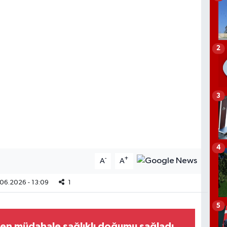
2
3
4
-
+
A
A
06.2026 - 13:09
1
5
en müdahale sağlıklı doğumu sağladı