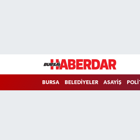
Hava Durumu
Trafik Durumu
Süper Lig Puan Durumu ve Fikstür
Tüm Manşetler
BURSA
BELEDİYELER
ASAYİŞ
POLİ
Son Dakika Haberleri
Haber Arşivi