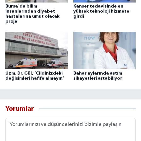
Bursa'da bilim
Kanser tedavisinde en
insanlarından diyabet
yüksek teknoloji hizmete
hastalarına umut olacak
girdi
proje
Uzm. Dr. Gül, ‘Cildinizdeki
Bahar aylarında astım
değişimleri hafife almayın'
şikayetleri artabiliyor
Yorumlar