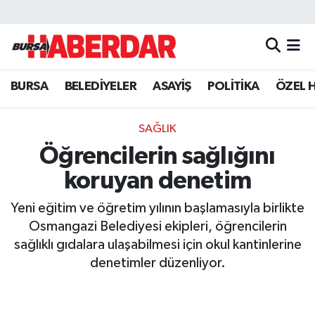
Hava Durumu
BURSA
BELEDİYELER
ASAYİŞ
POLİTİKA
ÖZEL 
Trafik Durumu
Süper Lig Puan Durumu ve Fikstür
SAĞLIK
Öğrencilerin sağlığını
Tüm Manşetler
koruyan denetim
Son Dakika Haberleri
Yeni eğitim ve öğretim yılının başlamasıyla birlikte
Osmangazi Belediyesi ekipleri, öğrencilerin
Haber Arşivi
sağlıklı gıdalara ulaşabilmesi için okul kantinlerine
denetimler düzenliyor.