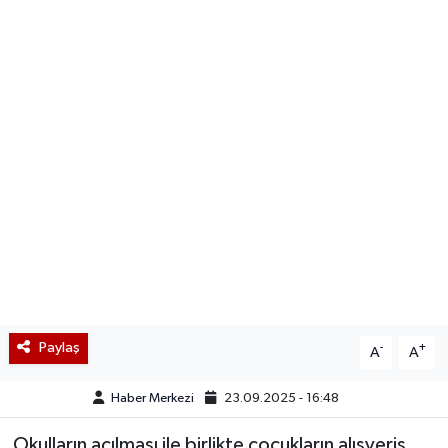
Paylaş
-
+
A
A
Haber Merkezi
23.09.2025 - 16:48
Okulların açılması ile birlikte çocukların alışveriş