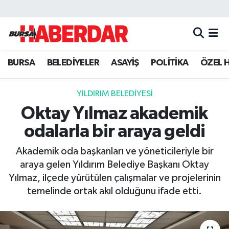
Hava Durumu
BURSA
BELEDİYELER
ASAYİŞ
POLİTİKA
ÖZEL 
Trafik Durumu
Süper Lig Puan Durumu ve Fikstür
YILDIRIM BELEDİYESİ
Oktay Yılmaz akademik
Tüm Manşetler
odalarla bir araya geldi
Son Dakika Haberleri
Akademik oda başkanları ve yöneticileriyle bir
araya gelen Yıldırım Belediye Başkanı Oktay
Haber Arşivi
Yılmaz, ilçede yürütülen çalışmalar ve projelerinin
temelinde ortak akıl olduğunu ifade etti.