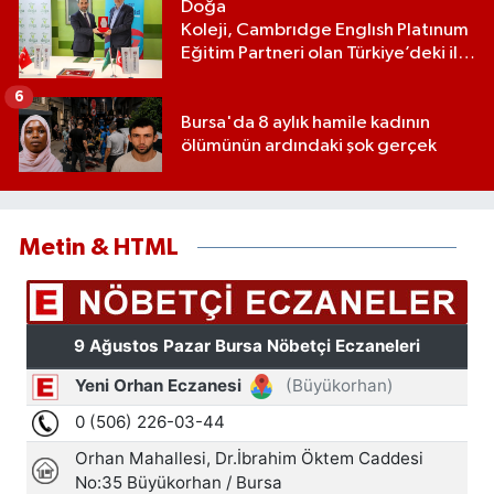
Doğa
Koleji, Cambrıdge Englısh Platınum
Eğitim Partneri olan Türkiye’deki ilk
ve tek eğitim kurumu oldu
6
Bursa'da 8 aylık hamile kadının
ölümünün ardındaki şok gerçek
Metin & HTML