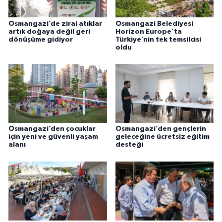
Osmangazi’de zirai atıklar
Osmangazi Belediyesi
artık doğaya değil geri
Horizon Europe’ta
dönüşüme gidiyor
Türkiye’nin tek temsilcisi
oldu
Osmangazi’den çocuklar
Osmangazi’den gençlerin
için yeni ve güvenli yaşam
geleceğine ücretsiz eğitim
alanı
desteği