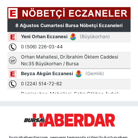
bursahaberdarcom, yepyeni temasıyla sizleri buluştururken,