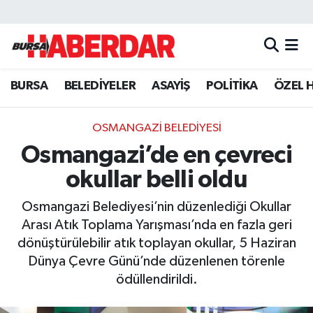
Hava Durumu
BURSA
BELEDİYELER
ASAYİŞ
POLİTİKA
ÖZEL 
Trafik Durumu
Süper Lig Puan Durumu ve Fikstür
OSMANGAZİ BELEDİYESİ
Osmangazi’de en çevreci
Tüm Manşetler
okullar belli oldu
Son Dakika Haberleri
Osmangazi Belediyesi’nin düzenlediği Okullar
Arası Atık Toplama Yarışması’nda en fazla geri
Haber Arşivi
dönüştürülebilir atık toplayan okullar, 5 Haziran
Dünya Çevre Günü’nde düzenlenen törenle
ödüllendirildi.