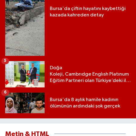
Bursa'da çiftin hayatını kaybettiği
kazada kahreden detay
5
Doğa
Koleji, Cambrıdge Englısh Platınum
Eğitim Partneri olan Türkiye’deki ilk
ve tek eğitim kurumu oldu
6
Bursa'da 8 aylık hamile kadının
ölümünün ardındaki şok gerçek
Metin & HTML