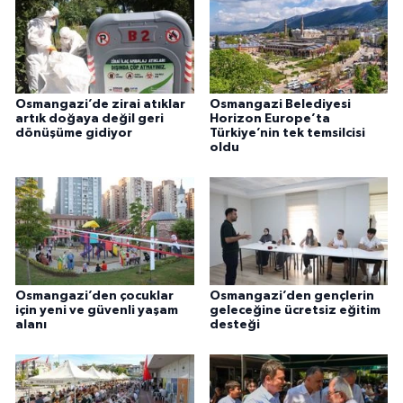
Osmangazi’de zirai atıklar
Osmangazi Belediyesi
artık doğaya değil geri
Horizon Europe’ta
dönüşüme gidiyor
Türkiye’nin tek temsilcisi
oldu
Osmangazi’den çocuklar
Osmangazi’den gençlerin
için yeni ve güvenli yaşam
geleceğine ücretsiz eğitim
alanı
desteği