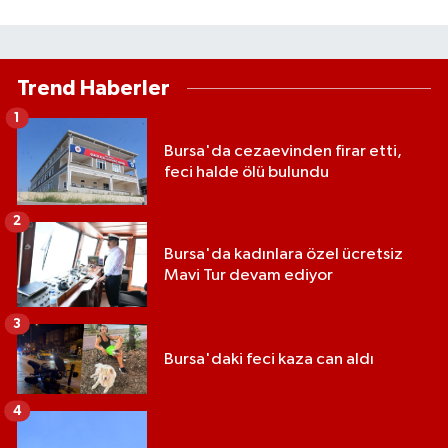
Trend Haberler
1
Bursa'da cezaevinden firar etti,
feci halde ölü bulundu
2
Bursa'da kadınlara özel ücretsiz
Mavi Tur devam ediyor
3
Bursa'daki feci kaza can aldı
4