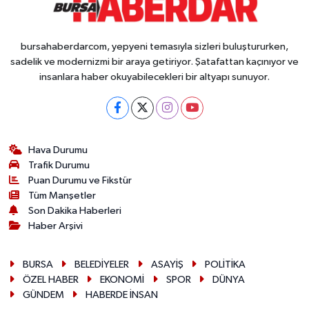
bursahaberdarcom, yepyeni temasıyla sizleri buluştururken,
sadelik ve modernizmi bir araya getiriyor. Şatafattan kaçınıyor ve
insanlara haber okuyabilecekleri bir altyapı sunuyor.
Hava Durumu
Trafik Durumu
Puan Durumu ve Fikstür
Tüm Manşetler
Son Dakika Haberleri
Haber Arşivi
BURSA
BELEDİYELER
ASAYİŞ
POLİTİKA
ÖZEL HABER
EKONOMİ
SPOR
DÜNYA
GÜNDEM
HABERDE İNSAN