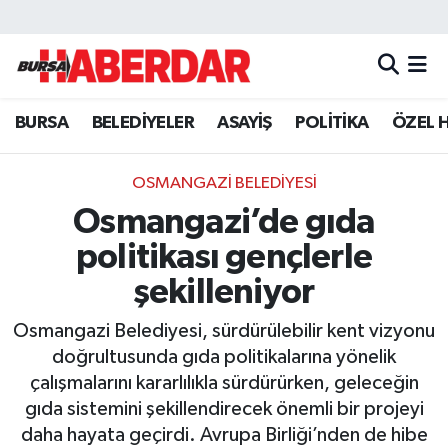
Hava Durumu
BURSA
BELEDİYELER
ASAYİŞ
POLİTİKA
ÖZEL 
Trafik Durumu
Süper Lig Puan Durumu ve Fikstür
OSMANGAZİ BELEDİYESİ
Osmangazi’de gıda
Tüm Manşetler
politikası gençlerle
Son Dakika Haberleri
şekilleniyor
Osmangazi Belediyesi, sürdürülebilir kent vizyonu
Haber Arşivi
doğrultusunda gıda politikalarına yönelik
çalışmalarını kararlılıkla sürdürürken, geleceğin
gıda sistemini şekillendirecek önemli bir projeyi
daha hayata geçirdi. Avrupa Birliği’nden de hibe