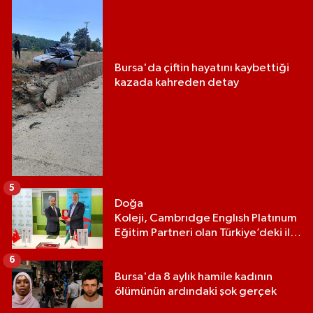
Bursa'da çiftin hayatını kaybettiği
kazada kahreden detay
5
Doğa
Koleji, Cambrıdge Englısh Platınum
Eğitim Partneri olan Türkiye’deki ilk
ve tek eğitim kurumu oldu
6
Bursa'da 8 aylık hamile kadının
ölümünün ardındaki şok gerçek