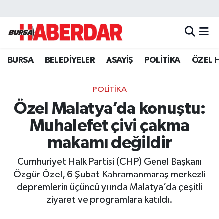
Hava Durumu
BURSA
BELEDİYELER
ASAYİŞ
POLİTİKA
ÖZEL 
Trafik Durumu
Süper Lig Puan Durumu ve Fikstür
POLİTİKA
Özel Malatya’da konuştu:
Tüm Manşetler
Muhalefet çivi çakma
Son Dakika Haberleri
makamı değildir
Cumhuriyet Halk Partisi (CHP) Genel Başkanı
Haber Arşivi
Özgür Özel, 6 Şubat Kahramanmaraş merkezli
depremlerin üçüncü yılında Malatya’da çeşitli
ziyaret ve programlara katıldı.