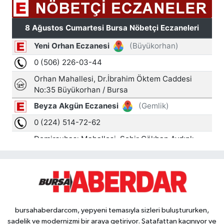
bursahaberdarcom, yepyeni temasıyla sizleri buluştururken,
sadelik ve modernizmi bir araya getiriyor. Şatafattan kaçınıyor ve