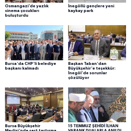
Osmangazi’de yazlık
İnegöllü gençlere yeni
sinema çocukları
kaykay park
buluşturdu
Bursa'da CHP'li belediye
Başkan Taban'dan
başkanı kalmadı
Büyükşehir'e teşekkür:
İnegöl'de sorunlar
çözülüyor
Bursa Büyükşehir
15 TEMMUZ ŞEHİDİ İLHAN
Meclisi'nde sert tartışma
VARANK DUALARLA ANILDI