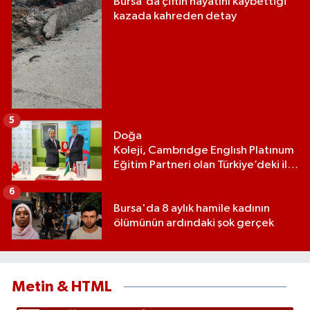
Bursa'da çiftin hayatını kaybettiği
kazada kahreden detay
5
Doğa
Koleji, Cambrıdge Englısh Platınum
Eğitim Partneri olan Türkiye’deki ilk
ve tek eğitim kurumu oldu
6
Bursa'da 8 aylık hamile kadının
ölümünün ardındaki şok gerçek
Metin & HTML