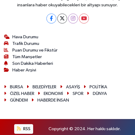
insanlara haber okuyabilecekleri bir altyapı sunuyor.
Hava Durumu
Trafik Durumu
Puan Durumu ve Fikstür
Tüm Manşetler
Son Dakika Haberleri
Haber Arşivi
BURSA
BELEDİYELER
ASAYİŞ
POLİTİKA
ÖZEL HABER
EKONOMİ
SPOR
DÜNYA
GÜNDEM
HABERDE İNSAN
RSS
Copyright © 2024. Her hakkı saklıdır.