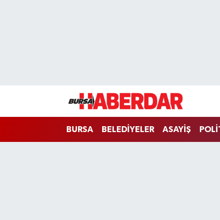
Hava Durumu
Trafik Durumu
Süper Lig Puan Durumu ve Fikstür
Tüm Manşetler
BURSA
BELEDİYELER
ASAYİŞ
POLİ
Son Dakika Haberleri
Haber Arşivi