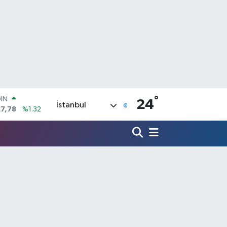
°
R
24
İstanbul
894
%0.08
O
398
%-0.02
İN
81
%0.16
 ALTIN
.85
%0.54
100
3
%11
OIN
27,78
%1.32