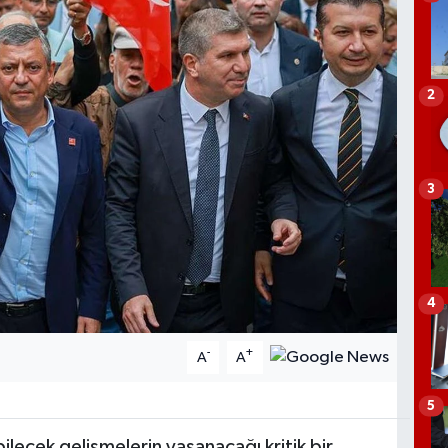
2
3
4
-
+
A
A
5
ilecek gelişmelerin yaşanacağı kritik bir