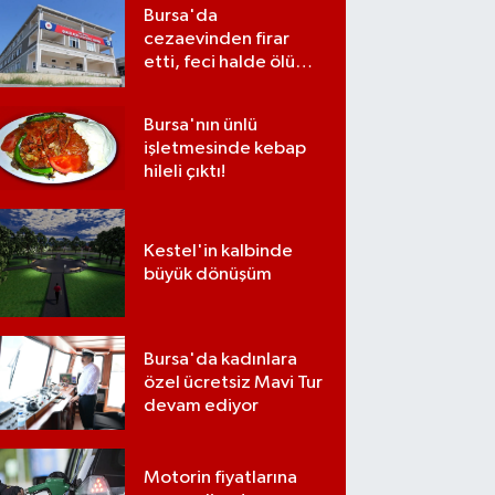
Bursa'da
cezaevinden firar
etti, feci halde ölü
bulundu
Bursa'nın ünlü
işletmesinde kebap
hileli çıktı!
Kestel'in kalbinde
büyük dönüşüm
Bursa'da kadınlara
özel ücretsiz Mavi Tur
devam ediyor
Motorin fiyatlarına