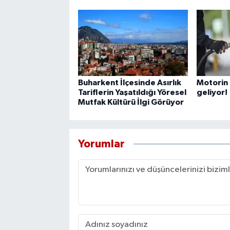
Buharkent İlçesinde Asırlık
Motorin 
Tariflerin Yaşatıldığı Yöresel
geliyor!
Mutfak Kültürü İlgi Görüyor
Yorumlar