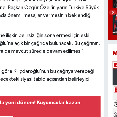
 Genel Başkan Özgür Özel'in yarın Türkiye Büyük
6
ında önemli mesajlar vermesinin beklendiği
 ilişkin belirsizliğin sona ermesi için eski
u'na açık bir çağrıda bulunacak. Bu çağrının,
si ya da mevcut süreçle devam edilmesi"
M
göre Kılıçdaroğlu'nun bu çağrıya vereceği
lecekteki siyasi tablo açısından belirleyici
nda yeni dönem! Kuyumcular kazan