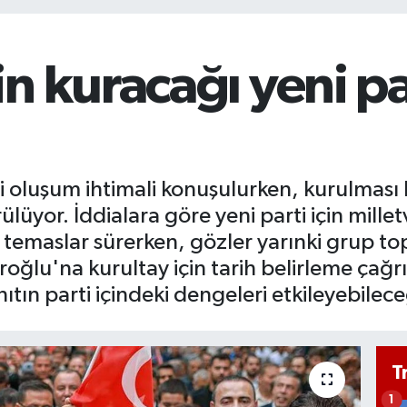
n kuracağı yeni pa
si oluşum ihtimali konuşulurken, kurulması 
lüyor. İddialara göre yeni parti için millet
e temaslar sürerken, gözler yarınki grup to
oğlu'na kurultay için tarih belirleme çağr
ın parti içindeki dengeleri etkileyebileceği
T
1