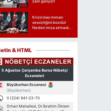
zam geliyor!
Krizin baş mimarı
sessizliğini bozdu!
Neden imza atmadığı
ortaya çıktı
etin & HTML