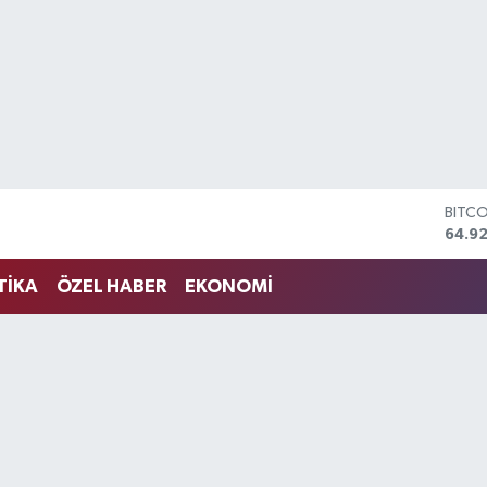
DOLA
47,5
EUR
55,0
TİKA
ÖZEL HABER
EKONOMİ
STERL
64,15
GRAM
6527
BİST
13.70
BITC
64.9