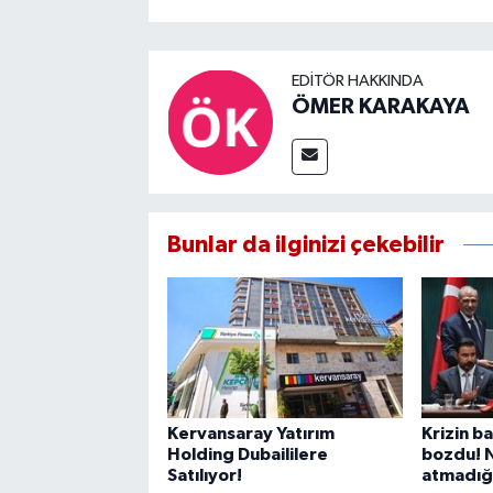
EDITÖR HAKKINDA
ÖMER KARAKAYA
Bunlar da ilginizi çekebilir
Kervansaray Yatırım
Krizin ba
Holding Dubaililere
bozdu! 
Satılıyor!
atmadığı