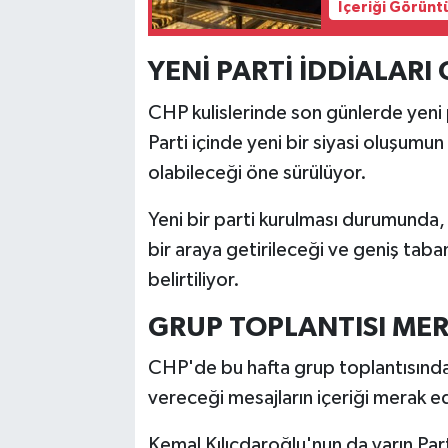
İçeriği Görünt
YENİ PARTİ İDDİALAR
CHP kulislerinde son günlerde yeni 
Parti içinde yeni bir siyasi oluşum
olabileceği öne sürülüyor.
Yeni bir parti kurulması durumunda, 
bir araya getirileceği ve geniş taban
belirtiliyor.
GRUP TOPLANTISI ME
CHP'de bu hafta grup toplantısınd
vereceği mesajların içeriği merak ed
Kemal Kılıçdaroğlu'nun da yarın Par