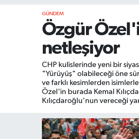
GÜNDEM
Özgür Özel'i
netleşiyor
CHP kulislerinde yeni bir siya
"Yürüyüş" olabileceği öne sürü
ve farklı kesimlerden isimlerl
Özel'in burada Kemal Kılıçdar
Kılıçdaroğlu'nun vereceği yanıt