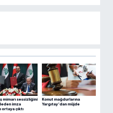
ş mimarı sessizliğini
Konut mağdurlarına
Neden imza
Yargıtay'dan müjde
 ortaya çıktı