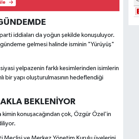
üle
I GÜNDEMDE
parti iddiaları da yoğun şekilde konuşuluyor.
un gündeme gelmesi halinde isminin "Yürüyüş"
siyasi yelpazenin farklı kesimlerinden isimlerin
lı bir yapı oluşturulmasının hedeflendiği
RAKLA BEKLENİYOR
a kimin konuşacağından çok, Özgür Özel'in
iliyor.
ti Meclisi ve Merkez Yönetim Kurulu üyelerini