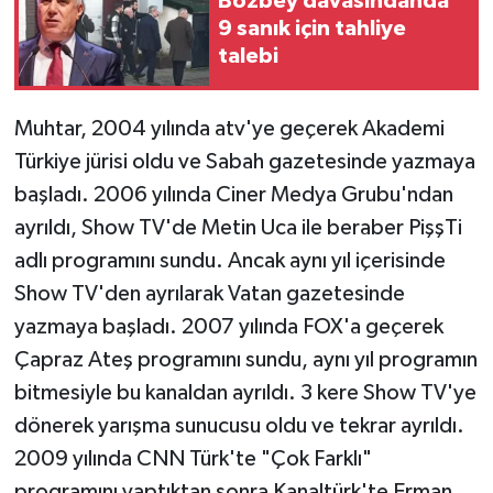
Bozbey davasındanda
9 sanık için tahliye
talebi
Muhtar, 2004 yılında atv'ye geçerek Akademi
Türkiye jürisi oldu ve Sabah gazetesinde yazmaya
başladı. 2006 yılında Ciner Medya Grubu'ndan
ayrıldı, Show TV'de Metin Uca ile beraber PişşTi
adlı programını sundu. Ancak aynı yıl içerisinde
Show TV'den ayrılarak Vatan gazetesinde
yazmaya başladı. 2007 yılında FOX'a geçerek
Çapraz Ateş programını sundu, aynı yıl programın
bitmesiyle bu kanaldan ayrıldı. 3 kere Show TV'ye
dönerek yarışma sunucusu oldu ve tekrar ayrıldı.
2009 yılında CNN Türk'te "Çok Farklı"
programını yaptıktan sonra Kanaltürk'te Erman