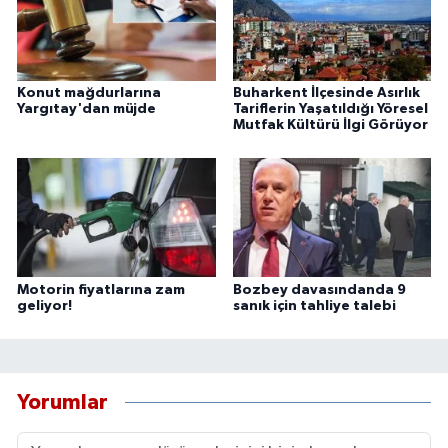
Konut mağdurlarına
Buharkent İlçesinde Asırlık
Yargıtay'dan müjde
Tariflerin Yaşatıldığı Yöresel
Mutfak Kültürü İlgi Görüyor
Motorin fiyatlarına zam
Bozbey davasındanda 9
geliyor!
sanık için tahliye talebi
Yorumlar