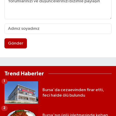
Gönder
Trend Haberler
1
Bursa'da cezaevinden firar etti,
feci halde ölü bulundu
2
Bursa'nın ünlü işletmesinde kebap