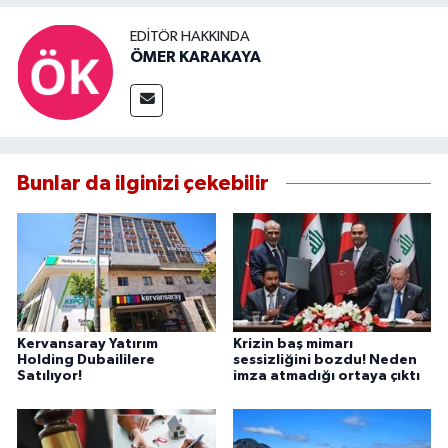
EDITÖR HAKKINDA
ÖMER KARAKAYA
Bunlar da ilginizi çekebilir
Kervansaray Yatırım
Krizin baş mimarı
Holding Dubaililere
sessizliğini bozdu! Neden
Satılıyor!
imza atmadığı ortaya çıktı