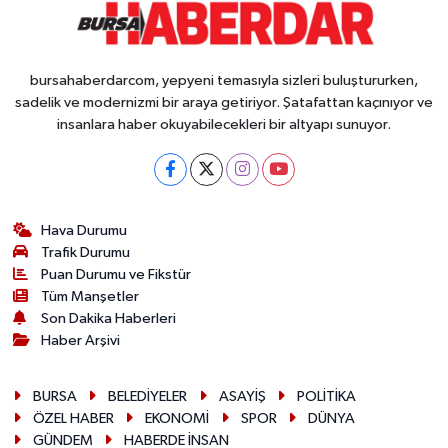
bursahaberdarcom, yepyeni temasıyla sizleri buluştururken,
sadelik ve modernizmi bir araya getiriyor. Şatafattan kaçınıyor ve
insanlara haber okuyabilecekleri bir altyapı sunuyor.
Hava Durumu
Trafik Durumu
Puan Durumu ve Fikstür
Tüm Manşetler
Son Dakika Haberleri
Haber Arşivi
BURSA
BELEDİYELER
ASAYİŞ
POLİTİKA
ÖZEL HABER
EKONOMİ
SPOR
DÜNYA
GÜNDEM
HABERDE İNSAN