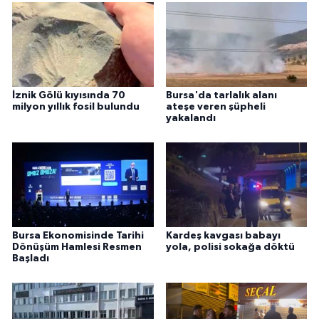
İznik Gölü kıyısında 70
Bursa'da tarlalık alanı
milyon yıllık fosil bulundu
ateşe veren şüpheli
yakalandı
Bursa Ekonomisinde Tarihi
Kardeş kavgası babayı
Dönüşüm Hamlesi Resmen
yola, polisi sokağa döktü
Başladı