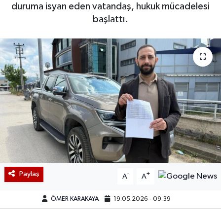
duruma isyan eden vatandaş, hukuk mücadelesi
başlattı.
Paylaş
-
+
A
A
ÖMER KARAKAYA
19.05.2026 - 09:39