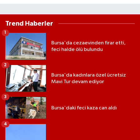
Trend Haberler
1
Bursa'da cezaevinden firar etti,
feci halde ölü bulundu
2
Bursa'da kadınlara özel ücretsiz
Mavi Tur devam ediyor
3
Bursa'daki feci kaza can aldı
4