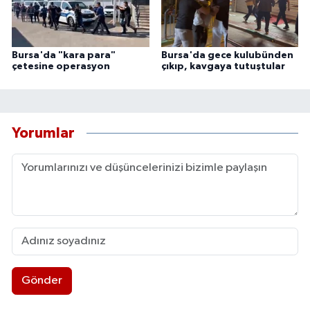
Bursa'da "kara para"
Bursa'da gece kulubünden
çetesine operasyon
çıkıp, kavgaya tutuştular
Yorumlar
Gönder