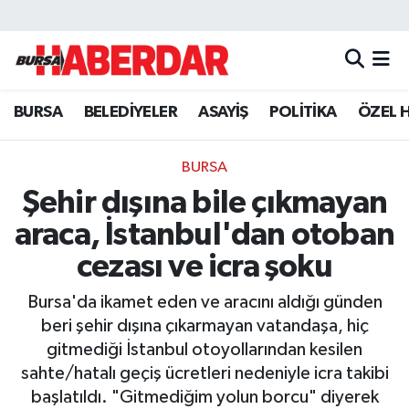
Hava Durumu
BURSA
BELEDİYELER
ASAYİŞ
POLİTİKA
ÖZEL 
Trafik Durumu
Süper Lig Puan Durumu ve Fikstür
BURSA
Şehir dışına bile çıkmayan
Tüm Manşetler
araca, İstanbul'dan otoban
Son Dakika Haberleri
cezası ve icra şoku
Bursa'da ikamet eden ve aracını aldığı günden
Haber Arşivi
beri şehir dışına çıkarmayan vatandaşa, hiç
gitmediği İstanbul otoyollarından kesilen
sahte/hatalı geçiş ücretleri nedeniyle icra takibi
başlatıldı. "Gitmediğim yolun borcu" diyerek