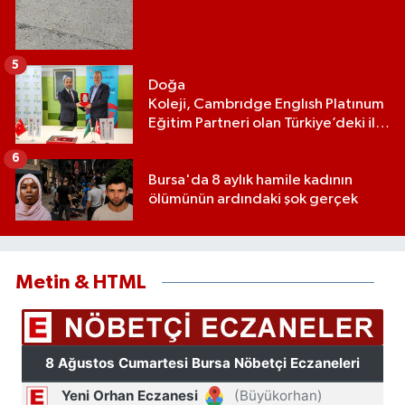
5
Doğa
Koleji, Cambrıdge Englısh Platınum
Eğitim Partneri olan Türkiye’deki ilk
ve tek eğitim kurumu oldu
6
Bursa'da 8 aylık hamile kadının
ölümünün ardındaki şok gerçek
Metin & HTML