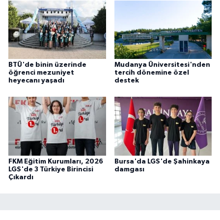
BTÜ'de binin üzerinde
Mudanya Üniversitesi'nden
öğrenci mezuniyet
tercih dönemine özel
heyecanı yaşadı
destek
FKM Eğitim Kurumları, 2026
Bursa'da LGS'de Şahinkaya
LGS'de 3 Türkiye Birincisi
damgası
Çıkardı