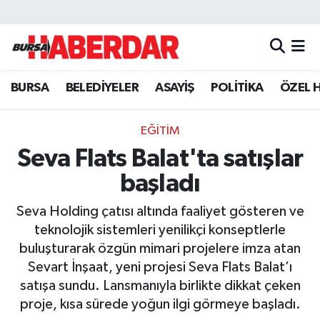
Hava Durumu
BURSA
BELEDİYELER
ASAYİŞ
POLİTİKA
ÖZEL 
Trafik Durumu
Süper Lig Puan Durumu ve Fikstür
EĞİTİM
Seva Flats Balat'ta satışlar
Tüm Manşetler
başladı
Son Dakika Haberleri
Seva Holding çatısı altında faaliyet gösteren ve
teknolojik sistemleri yenilikçi konseptlerle
Haber Arşivi
buluşturarak özgün mimari projelere imza atan
Sevart İnşaat, yeni projesi Seva Flats Balat’ı
satışa sundu. Lansmanıyla birlikte dikkat çeken
proje, kısa sürede yoğun ilgi görmeye başladı.