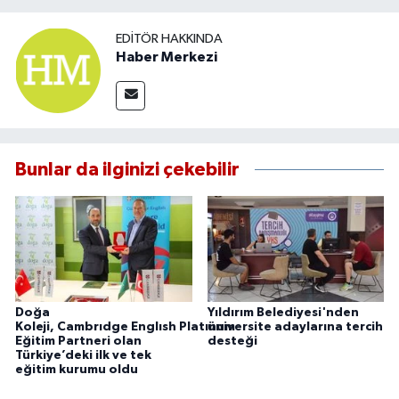
EDITÖR HAKKINDA
Haber Merkezi
Bunlar da ilginizi çekebilir
Doğa
Yıldırım Belediyesi'nden
Koleji, Cambrıdge Englısh Platınum
üniversite adaylarına tercih
Eğitim Partneri olan
desteği
Türkiye’deki ilk ve tek
eğitim kurumu oldu