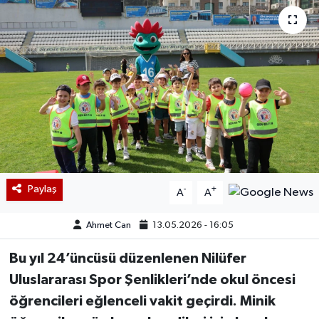
Paylaş
-
+
A
A
Ahmet Can
13.05.2026 - 16:05
Bu yıl 24’üncüsü düzenlenen Nilüfer
Uluslararası Spor Şenlikleri’nde okul öncesi
öğrencileri eğlenceli vakit geçirdi. Minik