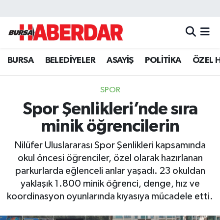
Hava Durumu
BURSA
BELEDİYELER
ASAYİŞ
POLİTİKA
ÖZEL 
Trafik Durumu
Süper Lig Puan Durumu ve Fikstür
SPOR
Spor Şenlikleri’nde sıra
Tüm Manşetler
minik öğrencilerin
Son Dakika Haberleri
Nilüfer Uluslararası Spor Şenlikleri kapsamında
okul öncesi öğrenciler, özel olarak hazırlanan
Haber Arşivi
parkurlarda eğlenceli anlar yaşadı. 23 okuldan
yaklaşık 1.800 minik öğrenci, denge, hız ve
koordinasyon oyunlarında kıyasıya mücadele etti.