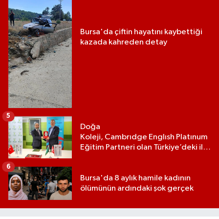
Bursa'da çiftin hayatını kaybettiği
kazada kahreden detay
5
Doğa
Koleji, Cambrıdge Englısh Platınum
Eğitim Partneri olan Türkiye’deki ilk
ve tek eğitim kurumu oldu
6
Bursa'da 8 aylık hamile kadının
ölümünün ardındaki şok gerçek