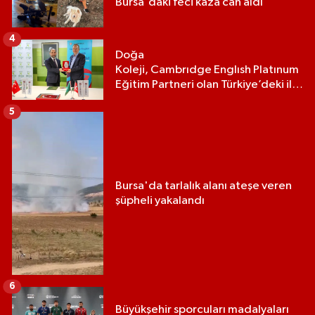
Bursa'daki feci kaza can aldı
4
Doğa
Koleji, Cambrıdge Englısh Platınum
Eğitim Partneri olan Türkiye’deki ilk
ve tek eğitim kurumu oldu
5
Bursa'da tarlalık alanı ateşe veren
şüpheli yakalandı
6
Büyükşehir sporcuları madalyaları