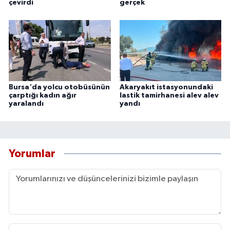
çevirdi
gerçek
Bursa'da yolcu otobüsünün
Akaryakıt istasyonundaki
çarptığı kadın ağır
lastik tamirhanesi alev alev
yaralandı
yandı
Yorumlar