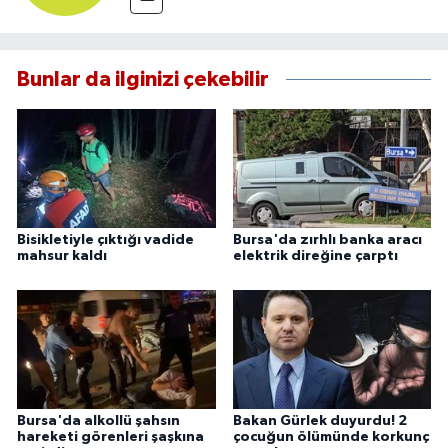
Bunlar da ilginizi çekebilir
Bisikletiyle çıktığı vadide
Bursa'da zırhlı banka aracı
mahsur kaldı
elektrik direğine çarptı
Bursa'da alkollü şahsın
Bakan Gürlek duyurdu! 2
hareketi görenleri şaşkına
çocuğun ölümünde korkunç