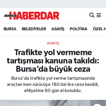
Hava Durumu
BURSA
BELEDİYELER
ASAYİŞ
POLİTİKA
ÖZEL 
Trafik Durumu
Süper Lig Puan Durumu ve Fikstür
ASAYİŞ
Trafikte yol vermeme
Tüm Manşetler
tartışması kanuna takıldı:
Son Dakika Haberleri
Bursa’da büyük ceza
Bursa'da trafikte yol verme tartışmasında
Haber Arşivi
araçtan inen sürücüye 180 bin lira ceza kesildi,
ehliyetine 60 gün el konuldu.