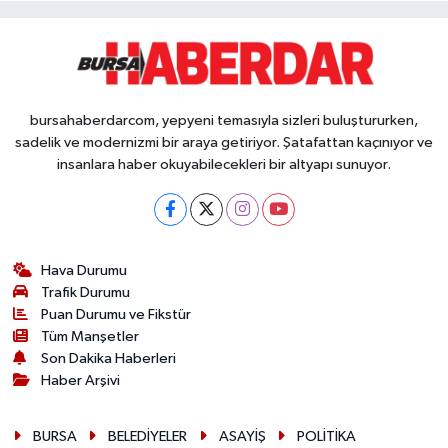
bursahaberdarcom, yepyeni temasıyla sizleri buluştururken,
sadelik ve modernizmi bir araya getiriyor. Şatafattan kaçınıyor ve
insanlara haber okuyabilecekleri bir altyapı sunuyor.
Hava Durumu
Trafik Durumu
Puan Durumu ve Fikstür
Tüm Manşetler
Son Dakika Haberleri
Haber Arşivi
BURSA
BELEDİYELER
ASAYİŞ
POLİTİKA