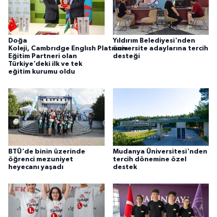
Doğa
Yıldırım Belediyesi'nden
Koleji, Cambrıdge Englısh Platınum
üniversite adaylarına tercih
Eğitim Partneri olan
desteği
Türkiye’deki ilk ve tek
eğitim kurumu oldu
BTÜ'de binin üzerinde
Mudanya Üniversitesi'nden
öğrenci mezuniyet
tercih dönemine özel
heyecanı yaşadı
destek