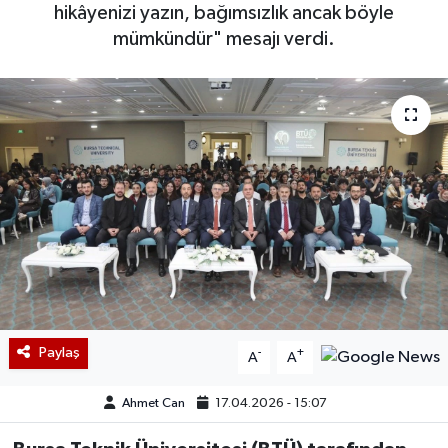
hikâyenizi yazın, bağımsızlık ancak böyle
mümkündür" mesajı verdi.
Paylaş
-
+
A
A
Ahmet Can
17.04.2026 - 15:07