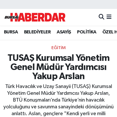
Hava Durumu
BURSA
BELEDİYELER
ASAYİŞ
POLİTİKA
ÖZEL 
Trafik Durumu
Süper Lig Puan Durumu ve Fikstür
EĞİTİM
TUSAŞ Kurumsal Yönetim
Tüm Manşetler
Genel Müdür Yardımcısı
Son Dakika Haberleri
Yakup Arslan
Türk Havacılık ve Uzay Sanayii (TUSAŞ) Kurumsal
Haber Arşivi
Yönetim Genel Müdür Yardımcısı Yakup Arslan,
BTÜ Konuşmaları’nda Türkiye’nin havacılık
yolculuğunu ve savunma sanayindeki dönüşümünü
anlattı. Aslan, gençlere "Kendi yerli ve milli