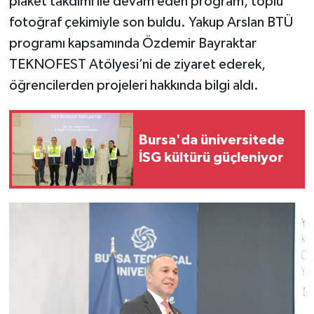
plaket takdimi ile devam eden program, toplu
fotoğraf çekimiyle son buldu. Yakup Arslan BTÜ
programı kapsamında Özdemir Bayraktar
TEKNOFEST Atölyesi’ni de ziyaret ederek,
öğrencilerden projeleri hakkında bilgi aldı.
Bursa'da üniversitede
İSG kültürü güçleniyor