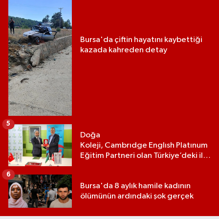
Bursa'da çiftin hayatını kaybettiği
kazada kahreden detay
5
Doğa
Koleji, Cambrıdge Englısh Platınum
Eğitim Partneri olan Türkiye’deki ilk
ve tek eğitim kurumu oldu
6
Bursa'da 8 aylık hamile kadının
ölümünün ardındaki şok gerçek