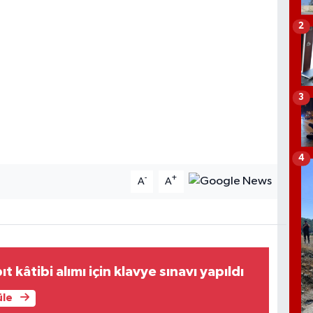
2
3
4
-
+
A
A
t kâtibi alımı için klavye sınavı yapıldı
üle