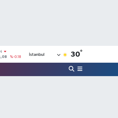
°
IN
30
İstanbul
4,08
%-0.18
R
36
%0.18
10
%0.32
N
1
%0.38
ALTIN
55
%0.03
00
%-14