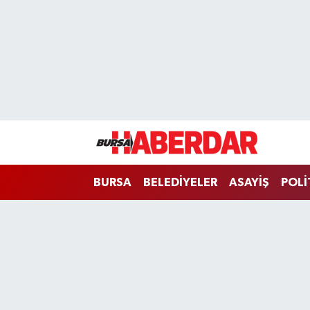
Hava Durumu
Trafik Durumu
Süper Lig Puan Durumu ve Fikstür
Tüm Manşetler
BURSA
BELEDİYELER
ASAYİŞ
POLİ
Son Dakika Haberleri
Haber Arşivi