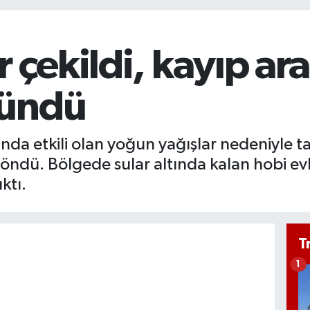
 çekildi, kayıp ara
ründü
nda etkili olan yoğun yağışlar nedeniyle t
ndü. Bölgede sular altında kalan hobi evle
ktı.
T
1