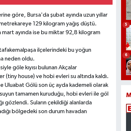
ine göre, Bursa'da şubat ayında uzun yıllar
 metrekareye 129 kilogram yağış düştü.
5
 mart ayında ise bu miktar 92,8 kilogram
tafakemalpaşa ilçelerindeki bu yoğun
6
na neden oldu.
iyle göle kıyısı bulunan Akçalar
r (tiny house) ve hobi evleri su altında kaldı.
ikte Uluabat Gölü son üç ayda kademeli olarak
e suyun tamamen kuruduğu, hobi evleri ile göl
M
ı gözlendi. Suların çekildiği alanlarda
şladığı bölgedeki son durum havadan