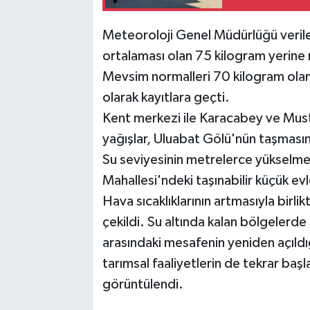
Meteoroloji Genel Müdürlüğü veriler
ortalaması olan 75 kilogram yerine
Mevsim normalleri 70 kilogram olan
olarak kayıtlara geçti.
Kent merkezi ile Karacabey ve Mus
yağışlar, Uluabat Gölü'nün taşması
Su seviyesinin metrelerce yükselmes
Mahallesi'ndeki taşınabilir küçük evle
Hava sıcaklıklarının artmasıyla birl
çekildi. Su altında kalan bölgelerd
arasındaki mesafenin yeniden açıldığ
tarımsal faaliyetlerin de tekrar ba
görüntülendi.