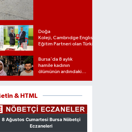
Doğa
Koleji, Cambrıdge Englısh Platınum
Eğitim Partneri olan Türkiye’deki ilk
ve tek eğitim kurumu oldu
Bursa'da 8 aylık
hamile kadının
ölümünün ardındaki
şok gerçek
etin & HTML