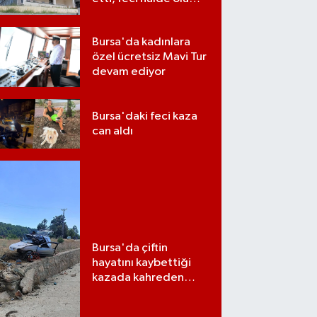
bulundu
Bursa'da kadınlara
özel ücretsiz Mavi Tur
devam ediyor
Bursa'daki feci kaza
can aldı
Bursa'da çiftin
hayatını kaybettiği
kazada kahreden
detay