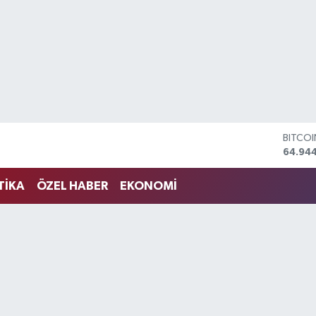
BITCO
64.94
DOLA
47,74
TİKA
ÖZEL HABER
EKONOMİ
EURO
55,25
STERLİ
64,481
GRAM 
6660.
BİST1
13.779