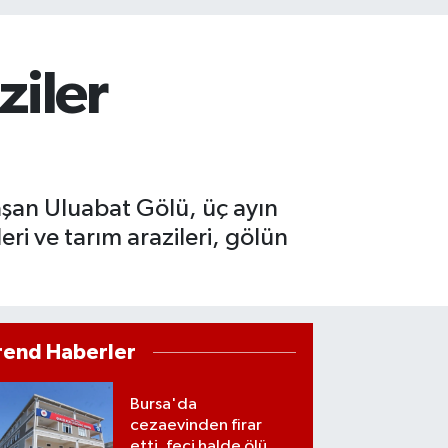
ziler
aşan Uluabat Gölü, üç ayın
ri ve tarım arazileri, gölün
rend Haberler
Bursa'da
cezaevinden firar
etti, feci halde ölü