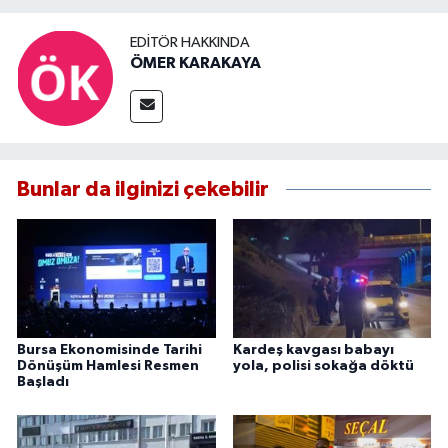
EDITÖR HAKKINDA
ÖMER KARAKAYA
Bunlar da ilginizi çekebilir
Bursa Ekonomisinde Tarihi
Kardeş kavgası babayı
Dönüşüm Hamlesi Resmen
yola, polisi sokağa döktü
Başladı