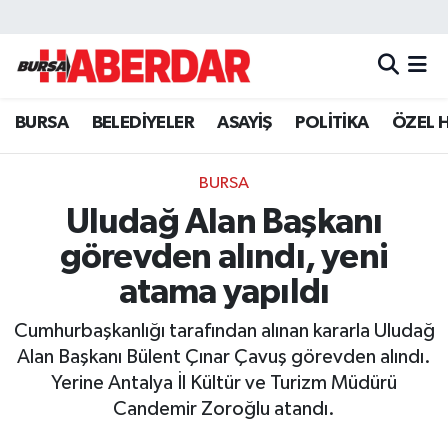
Hava Durumu
BURSA
BELEDİYELER
ASAYİŞ
POLİTİKA
ÖZEL 
Trafik Durumu
Süper Lig Puan Durumu ve Fikstür
BURSA
Uludağ Alan Başkanı
Tüm Manşetler
görevden alındı, yeni
Son Dakika Haberleri
atama yapıldı
Cumhurbaşkanlığı tarafından alınan kararla Uludağ
Haber Arşivi
Alan Başkanı Bülent Çınar Çavuş görevden alındı.
Yerine Antalya İl Kültür ve Turizm Müdürü
Candemir Zoroğlu atandı.