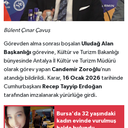
Bülent Çınar Çavuş
Görevden alma sonrası boşalan
Uludağ Alan
Başkanlığı
görevine, Kültür ve Turizm Bakanlığı
bünyesinde Antalya İl Kültür ve Turizm Müdürü
olarak görev yapan
Candemir Zoroğlu
’nun
atandığı bildirildi. Karar,
16 Ocak 2026
tarihinde
Cumhurbaşkanı
Recep Tayyip Erdoğan
tarafından imzalanarak yürürlüğe girdi.
Bursa'da 32 yaşındaki
kadın evinde vurulmuş