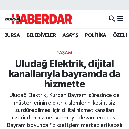
Hava Durumu
BURSA
BELEDİYELER
ASAYİŞ
POLİTİKA
ÖZEL 
Trafik Durumu
Süper Lig Puan Durumu ve Fikstür
YAŞAM
Uludağ Elektrik, dijital
Tüm Manşetler
kanallarıyla bayramda da
Son Dakika Haberleri
hizmette
Uludağ Elektrik, Kurban Bayramı süresince de
Haber Arşivi
müşterilerinin elektrik işlemlerini kesintisiz
sürdürebilmesi için dijital hizmet kanalları
üzerinden hizmet vermeye devam edecek.
Bayram boyunca fiziksel işlem merkezleri kapalı