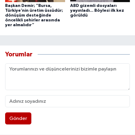
Başkan Demir; “Bursa,
ABD gizemli dosyaları
Türkiye’nin üretim üssüdür;
yayınladı... Böylesi ilk kez
dönüşüm desteğinde
görüldü
öncelikli şehirler arasında
yer almalıdır”
Yorumlar
Gönder