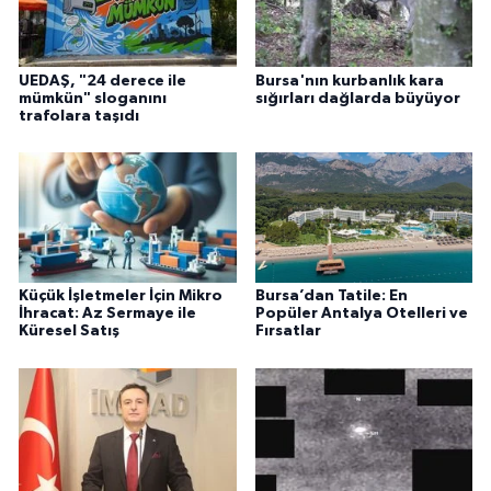
UEDAŞ, "24 derece ile
Bursa'nın kurbanlık kara
mümkün" sloganını
sığırları dağlarda büyüyor
trafolara taşıdı
Küçük İşletmeler İçin Mikro
Bursa’dan Tatile: En
İhracat: Az Sermaye ile
Popüler Antalya Otelleri ve
Küresel Satış
Fırsatlar