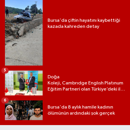
Bursa'da çiftin hayatını kaybettiği
kazada kahreden detay
5
Doğa
Koleji, Cambrıdge Englısh Platınum
Eğitim Partneri olan Türkiye’deki ilk
ve tek eğitim kurumu oldu
6
Bursa'da 8 aylık hamile kadının
ölümünün ardındaki şok gerçek