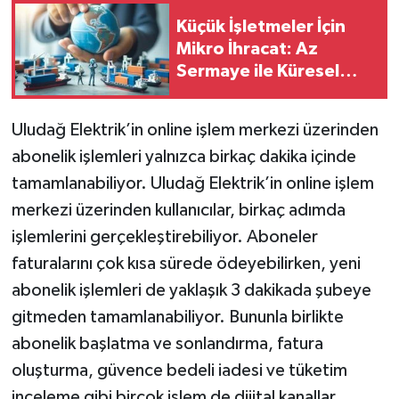
Küçük İşletmeler İçin
Mikro İhracat: Az
Sermaye ile Küresel
Satış
Uludağ Elektrik’in online işlem merkezi üzerinden
abonelik işlemleri yalnızca birkaç dakika içinde
tamamlanabiliyor. Uludağ Elektrik’in online işlem
merkezi üzerinden kullanıcılar, birkaç adımda
işlemlerini gerçekleştirebiliyor. Aboneler
faturalarını çok kısa sürede ödeyebilirken, yeni
abonelik işlemleri de yaklaşık 3 dakikada şubeye
gitmeden tamamlanabiliyor. Bununla birlikte
abonelik başlatma ve sonlandırma, fatura
oluşturma, güvence bedeli iadesi ve tüketim
inceleme gibi birçok işlem de dijital kanallar