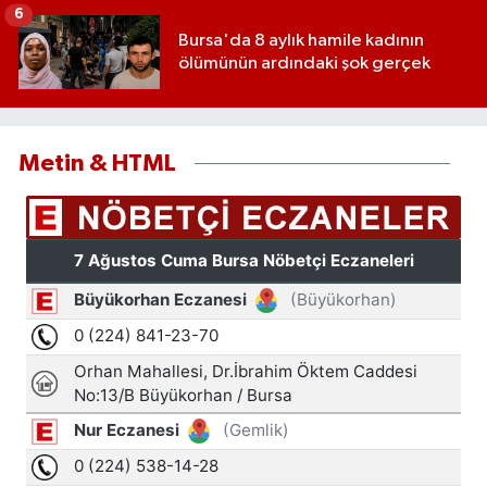
6
Bursa'da 8 aylık hamile kadının
ölümünün ardındaki şok gerçek
Metin & HTML