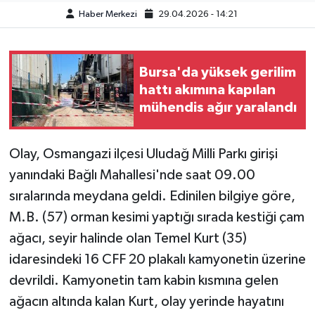
Haber Merkezi
29.04.2026 - 14:21
Bursa'da yüksek gerilim
hattı akımına kapılan
mühendis ağır yaralandı
Olay, Osmangazi ilçesi Uludağ Milli Parkı girişi
yanındaki Bağlı Mahallesi'nde saat 09.00
sıralarında meydana geldi. Edinilen bilgiye göre,
M.B. (57) orman kesimi yaptığı sırada kestiği çam
ağacı, seyir halinde olan Temel Kurt (35)
idaresindeki 16 CFF 20 plakalı kamyonetin üzerine
devrildi. Kamyonetin tam kabin kısmına gelen
ağacın altında kalan Kurt, olay yerinde hayatını