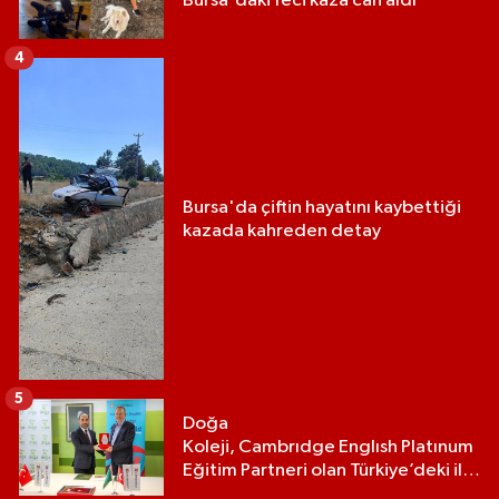
Bursa'daki feci kaza can aldı
4
Bursa'da çiftin hayatını kaybettiği
kazada kahreden detay
5
Doğa
Koleji, Cambrıdge Englısh Platınum
Eğitim Partneri olan Türkiye’deki ilk
ve tek eğitim kurumu oldu