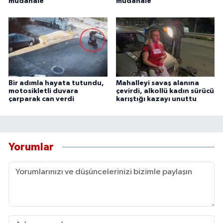
müdahale
müdahale
Bir adımla hayata tutundu,
Mahalleyi savaş alanına
motosikletli duvara
çevirdi, alkollü kadın sürücü
çarparak can verdi
karıştığı kazayı unuttu
Yorumlar