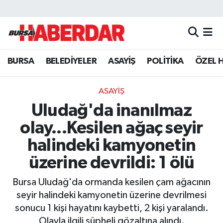
Hava Durumu
BURSA
BELEDİYELER
ASAYİŞ
POLİTİKA
ÖZEL 
Trafik Durumu
Süper Lig Puan Durumu ve Fikstür
ASAYİŞ
Uludağ'da inanılmaz
Tüm Manşetler
olay...Kesilen ağaç seyir
Son Dakika Haberleri
halindeki kamyonetin
üzerine devrildi: 1 ölü
Haber Arşivi
Bursa Uludağ'da ormanda kesilen çam ağacının
seyir halindeki kamyonetin üzerine devrilmesi
sonucu 1 kişi hayatını kaybetti, 2 kişi yaralandı.
Olayla ilgili şüpheli gözaltına alındı.