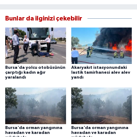
Bunlar da ilginizi çekebilir
Bursa'da yolcu otobüsünün
Akaryakıt istasyonundaki
çarptığı kadın ağır
lastik tamirhanesi alev alev
yaralandı
yandı
Bursa'da orman yangınına
Bursa'da orman yangınına
havadan ve karadan
havadan ve karadan