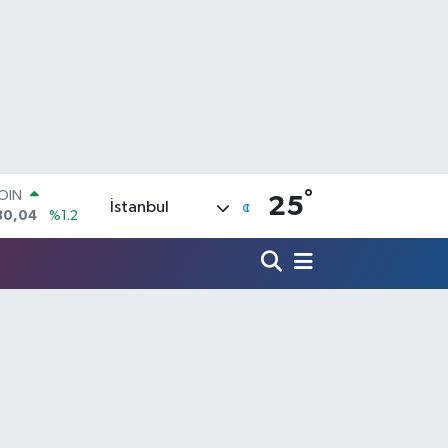
COIN
°
25
30,04
%1.2
İstanbul
AR
7106
%0.17
O
652
%0.27
LİN
4046
%0.35
M ALTIN
8.99
%2.59
100
73
%-19