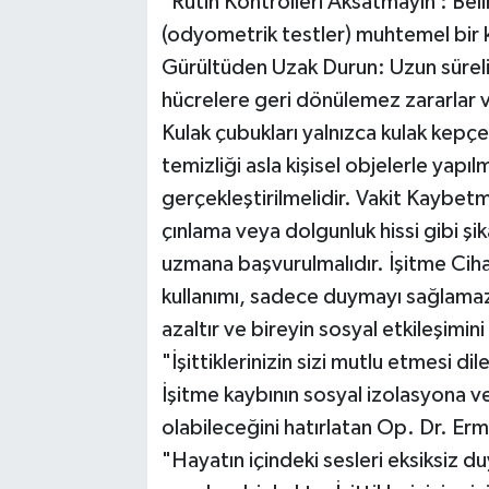
"Rutin Kontrolleri Aksatmayın : Belirl
(odyometrik testler) muhtemel bir k
Gürültüden Uzak Durun: Uzun süreli 
hücrelere geri dönülemez zararlar v
Kulak çubukları yalnızca kulak kepçesi
temizliği asla kişisel objelerle yap
gerçekleştirilmelidir. Vakit Kaybet
çınlama veya dolgunluk hissi gibi ş
uzmana başvurulmalıdır. İşitme Ciha
kullanımı, sadece duymayı sağlama
azaltır ve bireyin sosyal etkileşimini
"İşittiklerinizin sizi mutlu etmesi dil
İşitme kaybının sosyal izolasyona v
olabileceğini hatırlatan Op. Dr. Erm
"Hayatın içindeki sesleri eksiksiz du