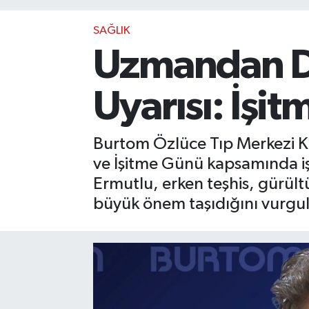
SAĞLIK
Uzmandan Dü
Uyarısı: İşi
Burtom Özlüce Tıp Merkezi K
ve İşitme Günü kapsamında işit
Ermutlu, erken teşhis, gürül
büyük önem taşıdığını vurgul