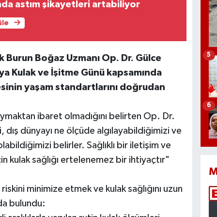
da astım şikayetleri artabiliyor
üle
5
k Burun Boğaz Uzmanı Op. Dr. Gülce
nya Kulak ve İşitme Günü kapsamında
tesinin yaşam standartlarını doğrudan
6
ymaktan ibaret olmadığını belirten Op. Dr.
 dış dünyayı ne ölçüde algılayabildiğimizi ve
bildiğimizi belirler. Sağlıklı bir iletişim ve
in kulak sağlığı ertelenemez bir ihtiyaçtır"
M
riskini minimize etmek ve kulak sağlığını uzun
rda bulundu: