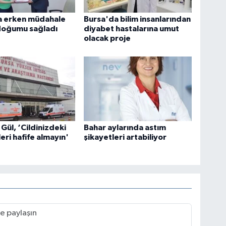
a erken müdahale
Bursa'da bilim insanlarından
 doğumu sağladı
diyabet hastalarına umut
olacak proje
 Gül, ‘Cildinizdeki
Bahar aylarında astım
eri hafife almayın'
şikayetleri artabiliyor