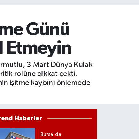
tme Günü
al Etmeyin
rmutlu, 3 Mart Dünya Kulak
tik rolüne dikkat çekti.
nin işitme kaybını önlemede
rend Haberler
Bursa'da