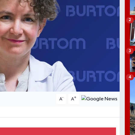
2
3
4
-
+
A
A