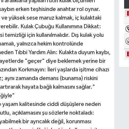
i aralıklarla yapılan rutin kulak ölçümleri
aybın erken teşhisinde anahtar rol oynar.
ve yüksek sese maruz kalmak, iç kulaktaki
erebilir. Kulak Çubuğu Kullanımına Dikkat:
 temizliği için kullanılmalıdır. Dış kulak yolu
ılmamalı, yalnızca hekim kontrolünde
meden Tıbbi Yardım Alın: Kulakta duyum kaybı,
ikayetlerde "geçer" diye beklemek yerine bir
zından Korkmayın: İleri yaşlarda işitme cihazı
z; aynı zamanda demans (bunama) riskini
 artırarak hayata bağlı kalmasını sağlar."
eğiyle"
e yaşam kalitesinde ciddi düşüşlere neden
utlu, açıklamasını şu sözlerle noktaladı:
yabilmek bir ayrıcalık değil, korunması