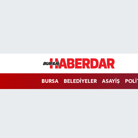
Hava Durumu
Trafik Durumu
Süper Lig Puan Durumu ve Fikstür
Tüm Manşetler
BURSA
BELEDİYELER
ASAYİŞ
POLİ
Son Dakika Haberleri
Haber Arşivi