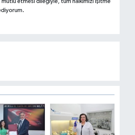
izi mutlu etmesi dileğiyle, tüm halkımızı işitme
ediyorum.