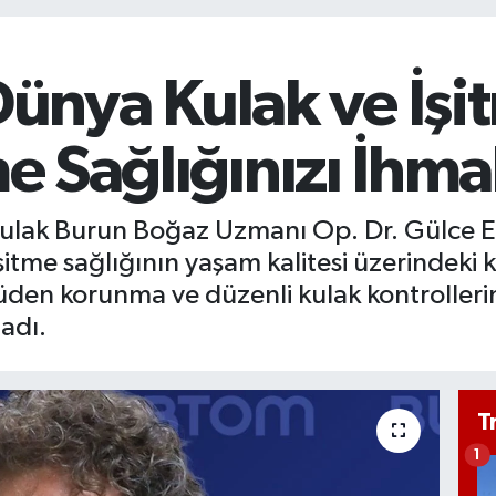
nya Kulak ve İşi
tme Sağlığınızı İhm
ulak Burun Boğaz Uzmanı Op. Dr. Gülce E
me sağlığının yaşam kalitesi üzerindeki kri
tüden korunma ve düzenli kulak kontrolleri
adı.
T
1