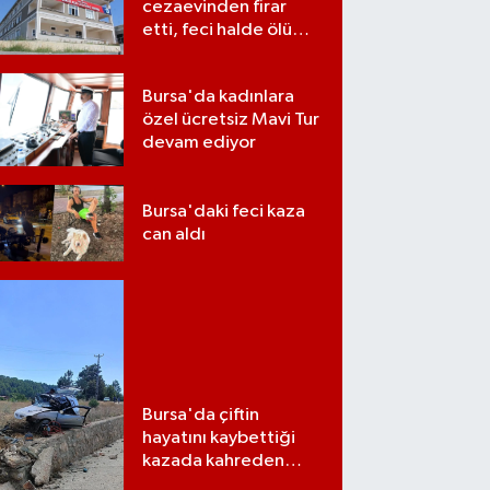
cezaevinden firar
etti, feci halde ölü
bulundu
Bursa'da kadınlara
özel ücretsiz Mavi Tur
devam ediyor
Bursa'daki feci kaza
can aldı
Bursa'da çiftin
hayatını kaybettiği
kazada kahreden
detay