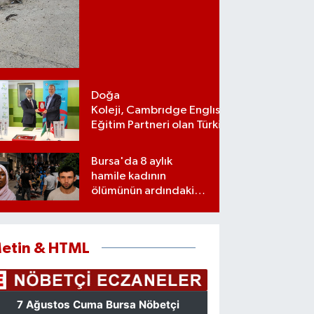
Doğa
Koleji, Cambrıdge Englısh Platınum
Eğitim Partneri olan Türkiye’deki ilk
ve tek eğitim kurumu oldu
Bursa'da 8 aylık
hamile kadının
ölümünün ardındaki
şok gerçek
etin & HTML