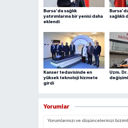
Bursa'da sağlık
Bursa'd
yatırımlarına bir yenisi daha
sağlıklı
eklendi
Kanser tedavisinde en
Uzm. Dr.
yüksek teknoloji hizmete
değişiml
girdi
Yorumlar