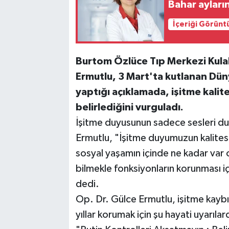
Bahar ayların
İçeriği Görünt
Burtom Özlüce Tıp Merkezi Kula
Ermutlu, 3 Mart'ta kutlanan Dü
yaptığı açıklamada, işitme kali
belirlediğini vurguladı.
İşitme duyusunun sadece sesleri du
Ermutlu, "İşitme duyumuzun kalitesi,
sosyal yaşamın içinde ne kadar var ola
bilmekle fonksiyonların korunması iç
dedi.
Op. Dr. Gülce Ermutlu, işitme kaybı 
yıllar korumak için şu hayati uyarıla