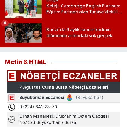
Doğa
Koleji, Cambrıdge Englısh Platınum
Eğitim Partneri olan Türkiye’deki ilk
ve tek eğitim kurumu oldu
6
Bursa'da 8 aylık hamile kadının
ölümünün ardındaki şok gerçek
Metin & HTML