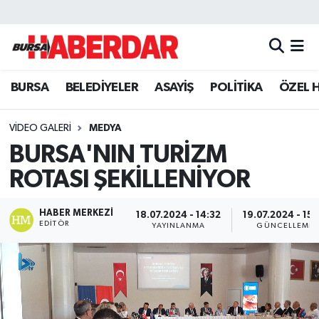
Hava Durumu
BURSA
BELEDİYELER
ASAYİŞ
POLİTİKA
ÖZEL 
Trafik Durumu
Süper Lig Puan Durumu ve Fikstür
VIDEO GALERI
MEDYA
BURSA'NIN TURİZM
Tüm Manşetler
ROTASI ŞEKİLLENİYOR
Son Dakika Haberleri
HABER MERKEZI
18.07.2024 - 14:32
19.07.2024 - 15:
EDITÖR
YAYINLANMA
GÜNCELLEME
Haber Arşivi