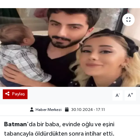
Paylaş
-
+
A
A
Haber Merkezi
30.10.2024 - 17:11
Batman
'da bir baba, evinde oğlu ve eşini
tabancayla öldürdükten sonra intihar etti.