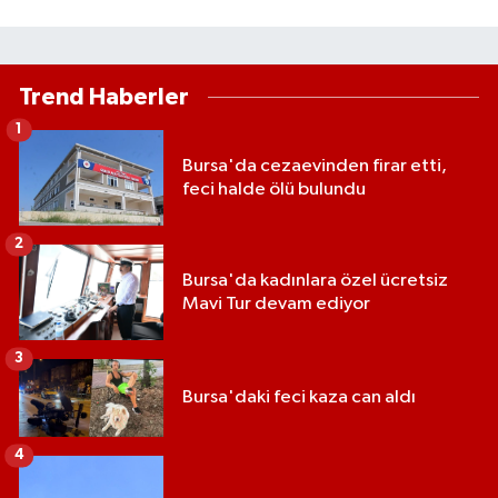
Trend Haberler
1
Bursa'da cezaevinden firar etti,
feci halde ölü bulundu
2
Bursa'da kadınlara özel ücretsiz
Mavi Tur devam ediyor
3
Bursa'daki feci kaza can aldı
4