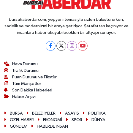
bursahaberdarcom, yepyeni temasıyla sizleri buluştururken,
sadelik ve modernizmi bir araya getiriyor. Şatafattan kaçınıyor ve
insanlara haber okuyabilecekleri bir altyapı sunuyor.
Hava Durumu
Trafik Durumu
Puan Durumu ve Fikstür
Tüm Manşetler
Son Dakika Haberleri
Haber Arşivi
BURSA
BELEDİYELER
ASAYİŞ
POLİTİKA
ÖZEL HABER
EKONOMİ
SPOR
DÜNYA
GÜNDEM
HABERDE İNSAN