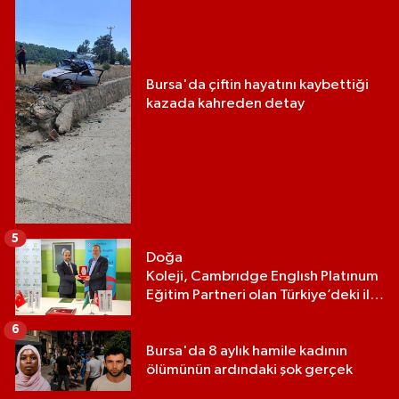
Bursa'da çiftin hayatını kaybettiği
kazada kahreden detay
5
Doğa
Koleji, Cambrıdge Englısh Platınum
Eğitim Partneri olan Türkiye’deki ilk
ve tek eğitim kurumu oldu
6
Bursa'da 8 aylık hamile kadının
ölümünün ardındaki şok gerçek