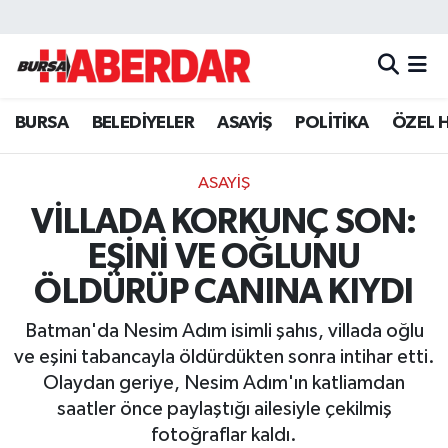
Hava Durumu
BURSA
BELEDİYELER
ASAYİŞ
POLİTİKA
ÖZEL 
Trafik Durumu
Süper Lig Puan Durumu ve Fikstür
ASAYİŞ
VİLLADA KORKUNÇ SON:
Tüm Manşetler
EŞİNİ VE OĞLUNU
Son Dakika Haberleri
ÖLDÜRÜP CANINA KIYDI
Batman'da Nesim Adım isimli şahıs, villada oğlu
Haber Arşivi
ve eşini tabancayla öldürdükten sonra intihar etti.
Olaydan geriye, Nesim Adım'ın katliamdan
saatler önce paylaştığı ailesiyle çekilmiş
fotoğraflar kaldı.