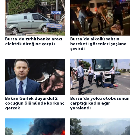
Bursa'da zırhlı banka aracı
Bursa'da alkollü şahsın
elektrik direğine çarptı
hareketi görenleri şaşkına
çevirdi
Bakan Gürlek duyurdu! 2
Bursa'da yolcu otobüsünün
çocuğun ölümünde korkunç
çarptığı kadın ağır
gerçek
yaralandı