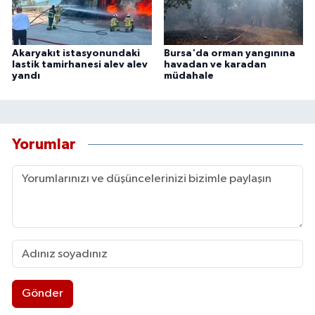
Akaryakıt istasyonundaki
Bursa'da orman yangınına
lastik tamirhanesi alev alev
havadan ve karadan
yandı
müdahale
Yorumlar
Gönder