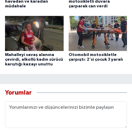
havadan ve karadan
motosikletli duvara
müdahale
çarparak can verdi
Mahalleyi savaş alanına
Otomobil motosikletle
çevirdi, alkollü kadın sürücü
çarpıştı: 2'si çocuk 3 yaralı
karıştığı kazayı unuttu
Yorumlar