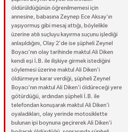
öldürüldüğünün öğrenilmemesi için
annesine, babasına Zeynep Ece Aksay'ın
yaşıyormuş gibi mesaj attığı, böylelikle
üzerine atılı suçluyu kayırma suçunu işlediği
anlaşıldığını, Olay 2'de ise şüpheli Zeynel
Boyacı'nın olay tarihinde maktul Ali Diken
kendi eşi İ.B. ile ilişkiye girmek istediğini
söylemesi üzerine maktul Ali Diken'i
öldürmeye karar verdiği, şüpheli Zeynel
Boyacı'nın maktul Ali Diken'i öldüreceği yere
götürdüğü, ardından şüpheli İ.B. ile
telefondan konuşarak maktul Ali Diken'i
oyaladıkları, olay yerinde motosiklette
bulunan ipi boynuna geçirerek Ali Diken'i
boğarak öldürdüğü, sonrasında şüpheli