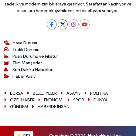
sadelik ve modernizmi bir araya getiriyor. Şatafattan kaçınıyor ve
insanlara haber okuyabilecekleri bir altyapı sunuyor.
Hava Durumu
Trafik Durumu
Puan Durumu ve Fikstür
Tüm Manşetler
Son Dakika Haberleri
Haber Arşivi
BURSA
BELEDİYELER
ASAYİŞ
POLİTİKA
ÖZEL HABER
EKONOMİ
SPOR
DÜNYA
GÜNDEM
HABERDE İNSAN
RSS
Copyright © 2024. Her hakkı saklıdır.