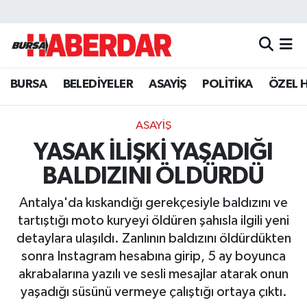
Hava Durumu
BURSA
BELEDİYELER
ASAYİŞ
POLİTİKA
ÖZEL 
Trafik Durumu
Süper Lig Puan Durumu ve Fikstür
ASAYİŞ
YASAK İLİŞKİ YAŞADIĞI
Tüm Manşetler
BALDIZINI ÖLDÜRDÜ
Son Dakika Haberleri
Antalya'da kıskandığı gerekçesiyle baldızını ve
tartıştığı moto kuryeyi öldüren şahısla ilgili yeni
Haber Arşivi
detaylara ulaşıldı. Zanlının baldızını öldürdükten
sonra Instagram hesabına girip, 5 ay boyunca
akrabalarına yazılı ve sesli mesajlar atarak onun
yaşadığı süsünü vermeye çalıştığı ortaya çıktı.