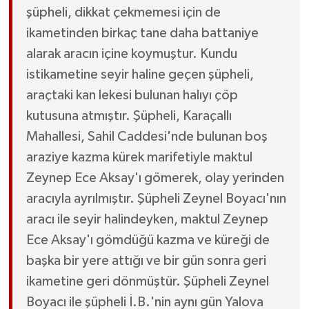
şüpheli, dikkat çekmemesi için de
ikametinden birkaç tane daha battaniye
alarak aracın içine koymuştur. Kundu
istikametine seyir haline geçen şüpheli,
araçtaki kan lekesi bulunan halıyı çöp
kutusuna atmıştır. Şüpheli, Karaçallı
Mahallesi, Sahil Caddesi'nde bulunan boş
araziye kazma kürek marifetiyle maktul
Zeynep Ece Aksay'ı gömerek, olay yerinden
aracıyla ayrılmıştır. Şüpheli Zeynel Boyacı'nın
aracı ile seyir halindeyken, maktul Zeynep
Ece Aksay'ı gömdüğü kazma ve küreği de
başka bir yere attığı ve bir gün sonra geri
ikametine geri dönmüştür. Şüpheli Zeynel
Boyacı ile şüpheli İ.B.'nin aynı gün Yalova