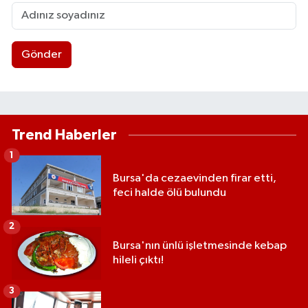
Gönder
Trend Haberler
1
Bursa'da cezaevinden firar etti,
feci halde ölü bulundu
2
Bursa'nın ünlü işletmesinde kebap
hileli çıktı!
3