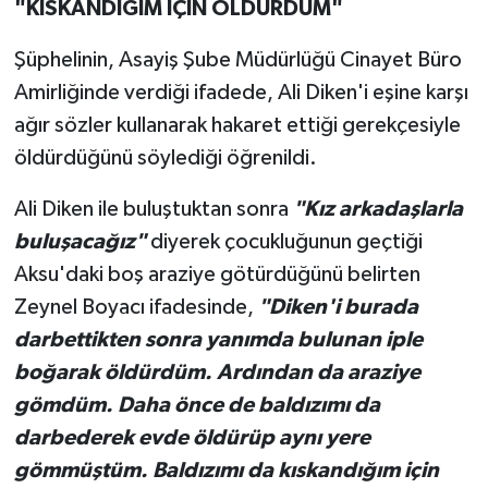
"KISKANDIĞIM İÇİN ÖLDÜRDÜM"
Şüphelinin, Asayiş Şube Müdürlüğü Cinayet Büro
Amirliğinde verdiği ifadede, Ali Diken'i eşine karşı
ağır sözler kullanarak hakaret ettiği gerekçesiyle
öldürdüğünü söylediği öğrenildi.
Ali Diken ile buluştuktan sonra
"Kız arkadaşlarla
buluşacağız"
diyerek çocukluğunun geçtiği
Aksu'daki boş araziye götürdüğünü belirten
Zeynel Boyacı ifadesinde,
"Diken'i burada
darbettikten sonra yanımda bulunan iple
boğarak öldürdüm. Ardından da araziye
gömdüm. Daha önce de baldızımı da
darbederek evde öldürüp aynı yere
gömmüştüm. Baldızımı da kıskandığım için