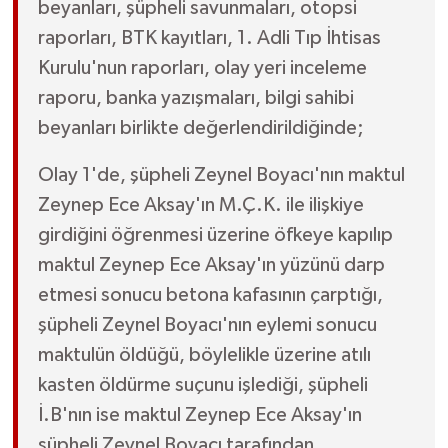
beyanları, şüpheli savunmaları, otopsi
raporları, BTK kayıtları, 1. Adli Tıp İhtisas
Kurulu'nun raporları, olay yeri inceleme
raporu, banka yazışmaları, bilgi sahibi
beyanları birlikte değerlendirildiğinde;
Olay 1'de, şüpheli Zeynel Boyacı'nın maktul
Zeynep Ece Aksay'ın M.Ç.K. ile ilişkiye
girdiğini öğrenmesi üzerine öfkeye kapılıp
maktul Zeynep Ece Aksay'ın yüzünü darp
etmesi sonucu betona kafasının çarptığı,
şüpheli Zeynel Boyacı'nın eylemi sonucu
maktulün öldüğü, böylelikle üzerine atılı
kasten öldürme suçunu işlediği, şüpheli
İ.B'nın ise maktul Zeynep Ece Aksay'ın
şüpheli Zeynel Boyacı tarafından