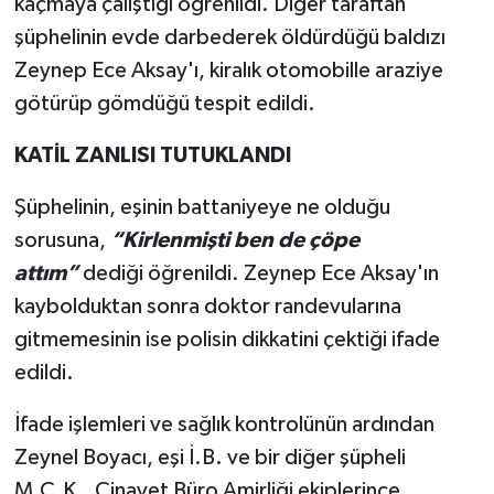
kaçmaya çalıştığı öğrenildi. Diğer taraftan
şüphelinin evde darbederek öldürdüğü baldızı
Zeynep Ece Aksay'ı, kiralık otomobille araziye
götürüp gömdüğü tespit edildi.
KATİL ZANLISI TUTUKLANDI
Şüphelinin, eşinin battaniyeye ne olduğu
sorusuna,
“Kirlenmişti ben de çöpe
attım”
dediği öğrenildi. Zeynep Ece Aksay'ın
kaybolduktan sonra doktor randevularına
gitmemesinin ise polisin dikkatini çektiği ifade
edildi.
İfade işlemleri ve sağlık kontrolünün ardından
Zeynel Boyacı, eşi İ.B. ve bir diğer şüpheli
M.Ç.K., Cinayet Büro Amirliği ekiplerince