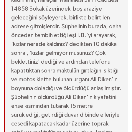
kadınların, Karaçallı Mahallesi Sahil Caddesi
14858 Sokak üzerindeki boş araziye
geleceğini söyleyerek, birlikte belirtilen
adrese gitmişlerdir. Şüphelinin burada, daha
önceden tembih ettiği eşi İ.B.'yi arayarak,
‘kızlar nerede kaldınız? dedikten 10 dakika
sonra , ‘kızlar gelmiyor musunuz? Çok
beklettiniz' dediği ve ardından telefonu
kapattıktan sonra maktulün gırtlağını sıktığı
ve motosiklette bulunan urganı Ali Diken'in
boynuna doladığı ve öldürdüğü anlaşılmıştır.
Şüphelinin öldürdüğü Ali Diken'in kıyafetini
ense kısmından tutarak 15 metre
sürüklediği, getirdiği duvar dibinde elleriyle
cesedi kapatacak kadar üzerine toprak