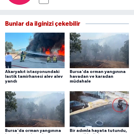
Bunlar da ilginizi çekebilir
Akaryakıt istasyonundaki
Bursa'da orman yangınına
lastik tamirhanesi alev alev
havadan ve karadan
yandı
müdahale
Bursa'da orman yangınına
Bir adımla hayata tutundu,