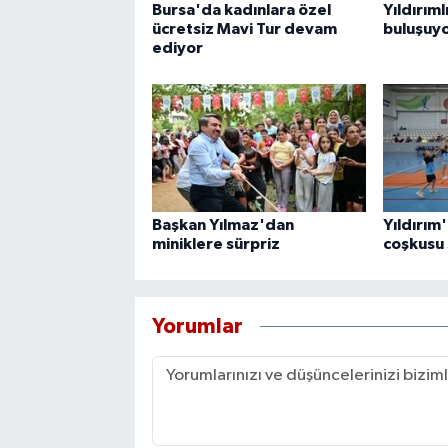
Bursa'da kadınlara özel
Yıldırıml
ücretsiz Mavi Tur devam
buluşuy
ediyor
Başkan Yılmaz'dan
Yıldırım
miniklere sürpriz
coşkusu
Yorumlar