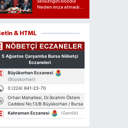
sessizliğini bozdu!
Neden imza atmadığı
ortaya çıktı
etin & HTML