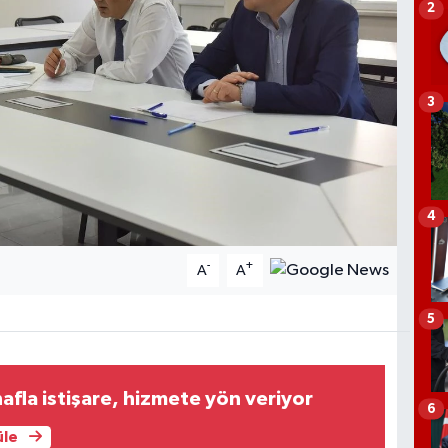
2
3
4
-
+
A
A
5
afla istişare, hizmete yön veriyor
6
üle