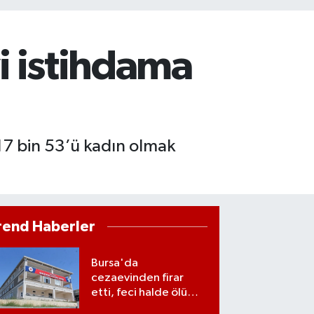
yi istihdama
 17 bin 53’ü kadın olmak
rend Haberler
Bursa'da
cezaevinden firar
etti, feci halde ölü
bulundu