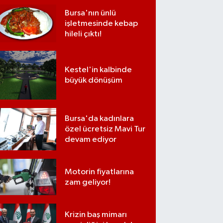
Bursa'nın ünlü
işletmesinde kebap
hileli çıktı!
Kestel'in kalbinde
büyük dönüşüm
Bursa'da kadınlara
özel ücretsiz Mavi Tur
devam ediyor
Motorin fiyatlarına
zam geliyor!
Krizin baş mimarı