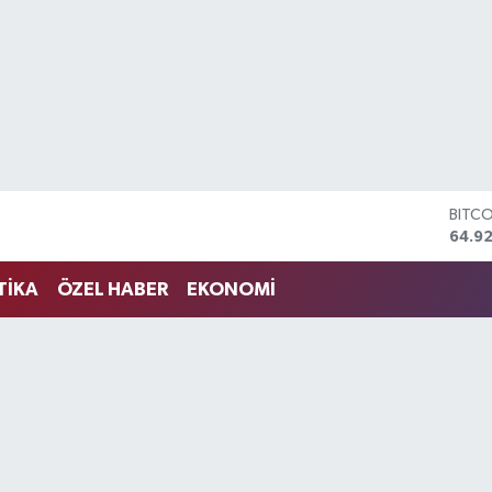
BITC
64.9
DOLA
47,5
TİKA
ÖZEL HABER
EKONOMİ
EUR
55,0
STERL
64,15
GRAM
6527
BİST
13.70