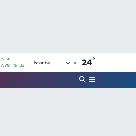
OIN
°
24
İstanbul
27,78
%1.32
R
894
%0.08
O
398
%-0.02
İN
81
%0.16
 ALTIN
.85
%0.54
100
3
%11