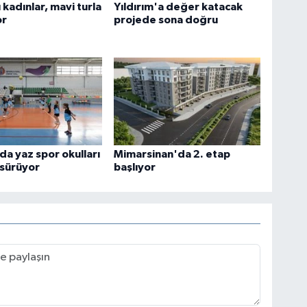
ı kadınlar, mavi turla
Yıldırım'a değer katacak
or
projede sona doğru
'da yaz spor okulları
Mimarsinan'da 2. etap
 sürüyor
başlıyor