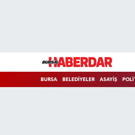
Hava Durumu
Trafik Durumu
Süper Lig Puan Durumu ve Fikstür
Tüm Manşetler
BURSA
BELEDİYELER
ASAYİŞ
POLİ
Son Dakika Haberleri
Haber Arşivi