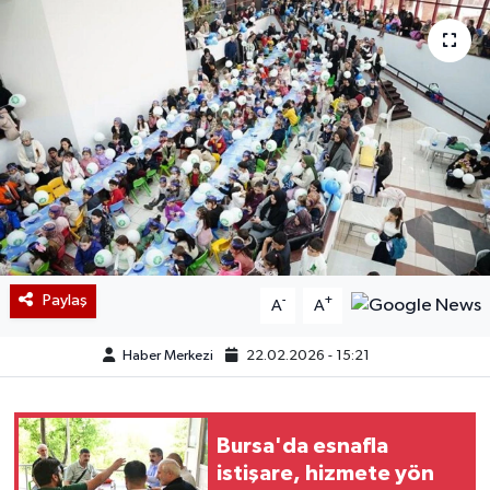
Paylaş
-
+
A
A
Haber Merkezi
22.02.2026 - 15:21
Bursa'da esnafla
istişare, hizmete yön