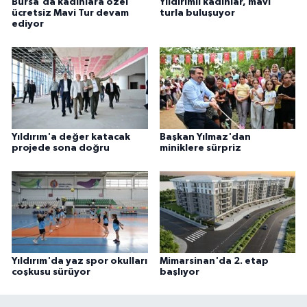
Bursa'da kadınlara özel
Yıldırımlı kadınlar, mavi
ücretsiz Mavi Tur devam
turla buluşuyor
ediyor
Yıldırım'a değer katacak
Başkan Yılmaz'dan
projede sona doğru
miniklere sürpriz
Yıldırım'da yaz spor okulları
Mimarsinan'da 2. etap
coşkusu sürüyor
başlıyor