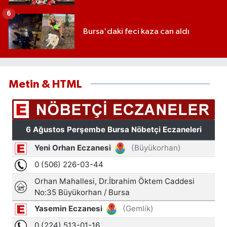
6
Bursa'daki feci kaza can aldı
Metin & HTML