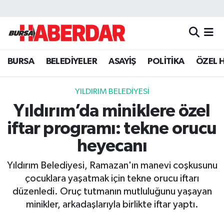
Hava Durumu
BURSA
BELEDİYELER
ASAYİŞ
POLİTİKA
ÖZEL 
Trafik Durumu
Süper Lig Puan Durumu ve Fikstür
YILDIRIM BELEDİYESİ
Yıldırım’da miniklere özel
Tüm Manşetler
iftar programı: tekne orucu
Son Dakika Haberleri
heyecanı
Yıldırım Belediyesi, Ramazan'ın manevi coşkusunu
Haber Arşivi
çocuklara yaşatmak için tekne orucu iftarı
düzenledi. Oruç tutmanın mutluluğunu yaşayan
minikler, arkadaşlarıyla birlikte iftar yaptı.