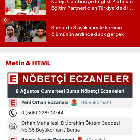
Koleji, Cambrıdge Englısh Platınum
Eğitim Partneri olan Türkiye’deki ilk
ve tek eğitim kurumu oldu
6
Bursa'da 8 aylık hamile kadının
ölümünün ardındaki şok gerçek
Metin & HTML