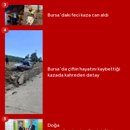
3
Bursa'daki feci kaza can aldı
4
Bursa'da çiftin hayatını kaybettiği
kazada kahreden detay
5
Doğa