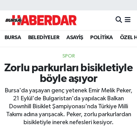
Hava Durumu
BURSA
BELEDİYELER
ASAYİŞ
POLİTİKA
ÖZEL 
Trafik Durumu
Süper Lig Puan Durumu ve Fikstür
SPOR
Zorlu parkurları bisikletiyle
Tüm Manşetler
böyle aşıyor
Son Dakika Haberleri
Bursa'da yaşayan genç yetenek Emir Melik Peker,
21 Eylül'de Bulgaristan'da yapılacak Balkan
Haber Arşivi
Downhill Bisiklet Şampiyonası'nda Türkiye Milli
Takımı adına yarışacak. Peker, zorlu parkurlardan
bisikletiyle inerek nefesleri kesiyor.