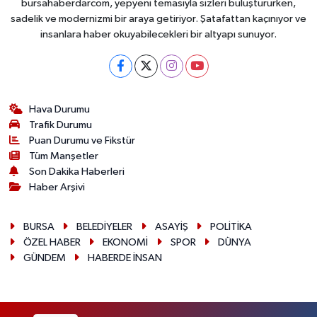
bursahaberdarcom, yepyeni temasıyla sizleri buluştururken,
sadelik ve modernizmi bir araya getiriyor. Şatafattan kaçınıyor ve
insanlara haber okuyabilecekleri bir altyapı sunuyor.
Hava Durumu
Trafik Durumu
Puan Durumu ve Fikstür
Tüm Manşetler
Son Dakika Haberleri
Haber Arşivi
BURSA
BELEDİYELER
ASAYİŞ
POLİTİKA
ÖZEL HABER
EKONOMİ
SPOR
DÜNYA
GÜNDEM
HABERDE İNSAN