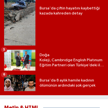
Bursa'da çiftin hayatını kaybettiği
kazada kahreden detay
5
Doğa
Koleji, Cambrıdge Englısh Platınum
Eğitim Partneri olan Türkiye’deki ilk
ve tek eğitim kurumu oldu
6
Bursa'da 8 aylık hamile kadının
ölümünün ardındaki şok gerçek
Metin & HTML