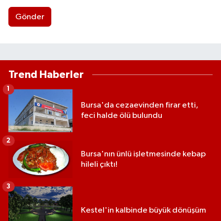
Gönder
Trend Haberler
1
Bursa'da cezaevinden firar etti,
feci halde ölü bulundu
2
Bursa'nın ünlü işletmesinde kebap
hileli çıktı!
3
Kestel'in kalbinde büyük dönüşüm