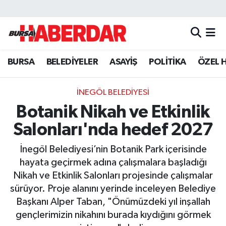
Hava Durumu
BURSA
BELEDİYELER
ASAYİŞ
POLİTİKA
ÖZEL 
Trafik Durumu
Süper Lig Puan Durumu ve Fikstür
İNEGÖL BELEDİYESİ
Botanik Nikah ve Etkinlik
Tüm Manşetler
Salonları'nda hedef 2027
Son Dakika Haberleri
İnegöl Belediyesi’nin Botanik Park içerisinde
hayata geçirmek adına çalışmalara başladığı
Haber Arşivi
Nikah ve Etkinlik Salonları projesinde çalışmalar
sürüyor. Proje alanını yerinde inceleyen Belediye
Başkanı Alper Taban, "Önümüzdeki yıl inşallah
gençlerimizin nikahını burada kıydığını görmek