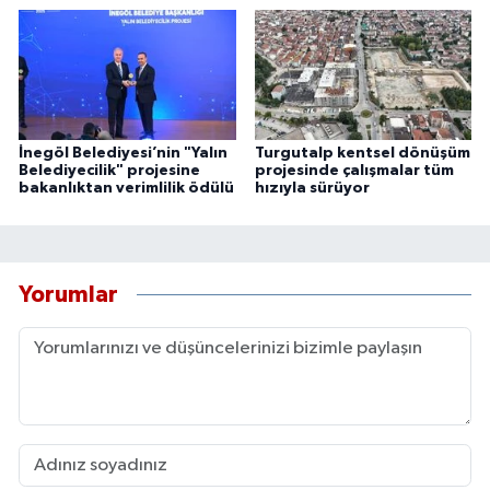
İnegöl Belediyesi’nin "Yalın
Turgutalp kentsel dönüşüm
Belediyecilik" projesine
projesinde çalışmalar tüm
bakanlıktan verimlilik ödülü
hızıyla sürüyor
Yorumlar