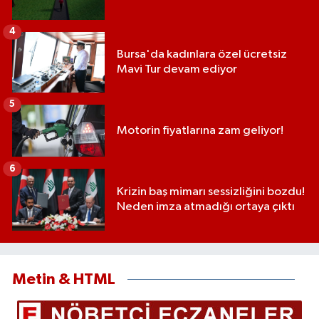
4
Bursa'da kadınlara özel ücretsiz
Mavi Tur devam ediyor
5
Motorin fiyatlarına zam geliyor!
6
Krizin baş mimarı sessizliğini bozdu!
Neden imza atmadığı ortaya çıktı
Metin & HTML