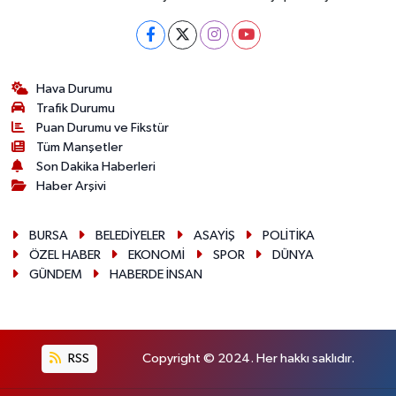
Hava Durumu
Trafik Durumu
Puan Durumu ve Fikstür
Tüm Manşetler
Son Dakika Haberleri
Haber Arşivi
BURSA
BELEDİYELER
ASAYİŞ
POLİTİKA
ÖZEL HABER
EKONOMİ
SPOR
DÜNYA
GÜNDEM
HABERDE İNSAN
RSS
Copyright © 2024. Her hakkı saklıdır.