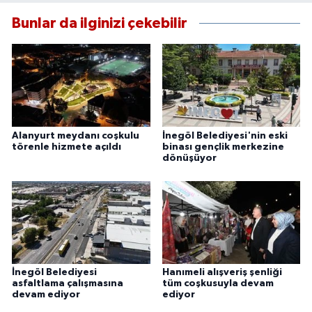
Bunlar da ilginizi çekebilir
Alanyurt meydanı coşkulu
İnegöl Belediyesi'nin eski
törenle hizmete açıldı
binası gençlik merkezine
dönüşüyor
İnegöl Belediyesi
Hanımeli alışveriş şenliği
asfaltlama çalışmasına
tüm coşkusuyla devam
devam ediyor
ediyor