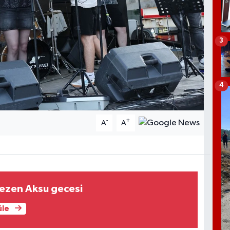
3
4
-
+
A
A
Sezen Aksu gecesi
üle