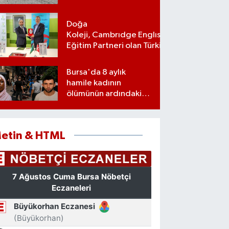
Doğa
Koleji, Cambrıdge Englısh Platınum
Eğitim Partneri olan Türkiye’deki ilk
ve tek eğitim kurumu oldu
Bursa'da 8 aylık
hamile kadının
ölümünün ardındaki
şok gerçek
etin & HTML