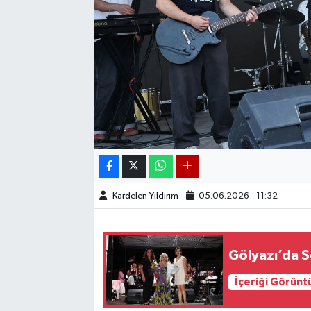
Kardelen Yıldırım
05.06.2026 - 11:32
Gölyazı’da 
İçeriği Görünt