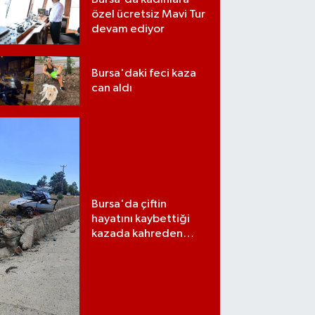
özel ücretsiz Mavi Tur
devam ediyor
Bursa'daki feci kaza
can aldı
Bursa'da çiftin
hayatını kaybettiği
kazada kahreden
detay