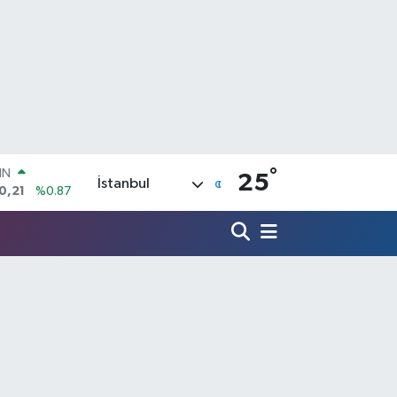
IN
0,21
%0.87
°
25
R
İstanbul
36
%0.18
10
%0.32
İN
11
%0.38
ALTIN
99
%2.59
00
9
%-14