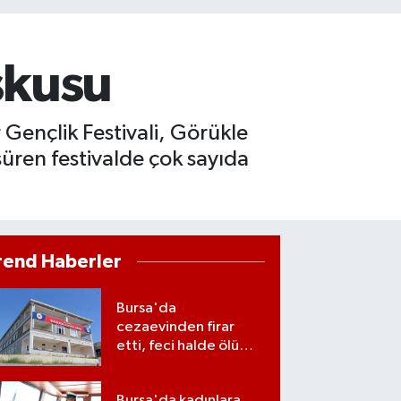
oşkusu
r Gençlik Festivali, Görükle
süren festivalde çok sayıda
rend Haberler
Bursa'da
cezaevinden firar
etti, feci halde ölü
bulundu
Bursa'da kadınlara