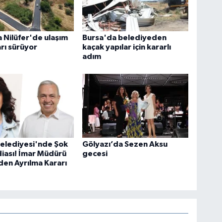
 Nilüfer'de ulaşım
Bursa'da belediyeden
arı sürüyor
kaçak yapılar için kararlı
adım
Belediyesi'nde Şok
Gölyazı’da Sezen Aksu
ddiası! İmar Müdürü
gecesi
en Ayrılma Kararı