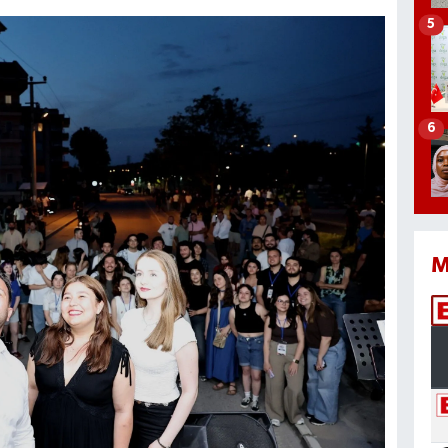
5
6
M