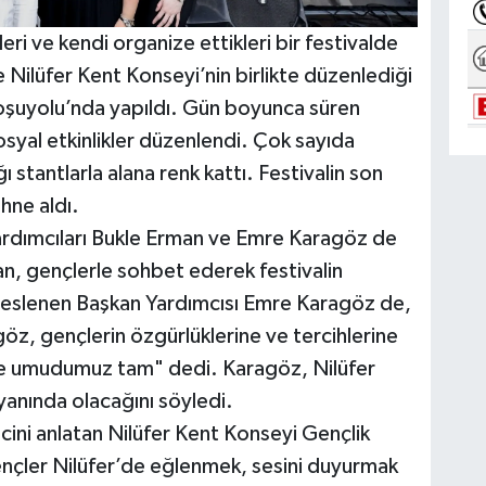
leri ve kendi organize ettikleri bir festivalde
le Nilüfer Kent Konseyi’nin birlikte düzenlediği
Koşuyolu’nda yapıldı. Gün boyunca süren
sosyal etkinlikler düzenlendi. Çok sayıda
 stantlarla alana renk kattı. Festivalin son
hne aldı.
Yardımcıları Bukle Erman ve Emre Karagöz de
an, gençlerle sohbet ederek festivalin
seslenen Başkan Yardımcısı Emre Karagöz de,
göz, gençlerin özgürlüklerine ve tercihlerine
eğe umudumuz tam" dedi. Karagöz, Nilüfer
yanında olacağını söyledi.
ecini anlatan Nilüfer Kent Konseyi Gençlik
Gençler Nilüfer’de eğlenmek, sesini duyurmak