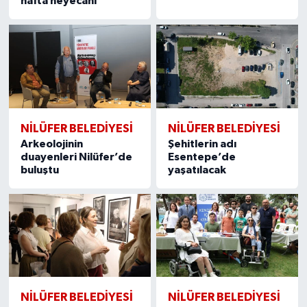
hafta heyecanı
NİLÜFER BELEDİYESİ
NİLÜFER BELEDİYESİ
Arkeolojinin
Şehitlerin adı
duayenleri Nilüfer’de
Esentepe’de
buluştu
yaşatılacak
NİLÜFER BELEDİYESİ
NİLÜFER BELEDİYESİ