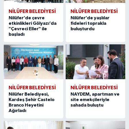
NİLÜFER BELEDİYESİ
NİLÜFER BELEDİYESİ
Nilüfer’de çevre
Nilüfer’de yaşlılar
etkinlikleri Gölyazı’da
fideleri toprakla
"Çevreci Eller" ile
buluşturdu
başladı
NİLÜFER BELEDİYESİ
NİLÜFER BELEDİYESİ
Nilüfer Belediyesi,
NAYDEM, apartman ve
Kardeş Şehir Castelo
site emekçileriyle
Branco Heyetini
sahada buluştu
Ağırladı