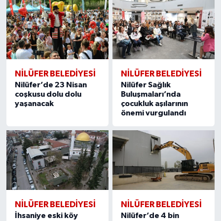
NİLÜFER BELEDİYESİ
NİLÜFER BELEDİYESİ
Nilüfer’de 23 Nisan
Nilüfer Sağlık
coşkusu dolu dolu
Buluşmaları’nda
yaşanacak
çocukluk aşılarının
önemi vurgulandı
NİLÜFER BELEDİYESİ
NİLÜFER BELEDİYESİ
İhsaniye eski köy
Nilüfer’de 4 bin