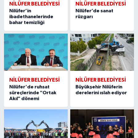
NİLÜFER BELEDİYESİ
NİLÜFER BELEDİYESİ
Nilüfer’in
Nilüfer’de sanat
ibadethanelerinde
rüzgarı
bahar temizliği
NİLÜFER BELEDİYESİ
NİLÜFER BELEDİYESİ
Nilüfer'de ruhsat
Büyükşehir Nilüferin
süreçlerinde "Ortak
derelerini ıslah ediyor
Akıl" dönemi