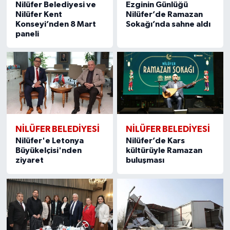
Nilüfer Belediyesi ve
Ezginin Günlüğü
Nilüfer Kent
Nilüfer’de Ramazan
Konseyi’nden 8 Mart
Sokağı’nda sahne aldı
paneli
NİLÜFER BELEDİYESİ
NİLÜFER BELEDİYESİ
Nilüfer'e Letonya
Nilüfer’de Kars
Büyükelçisi'nden
kültürüyle Ramazan
ziyaret
buluşması