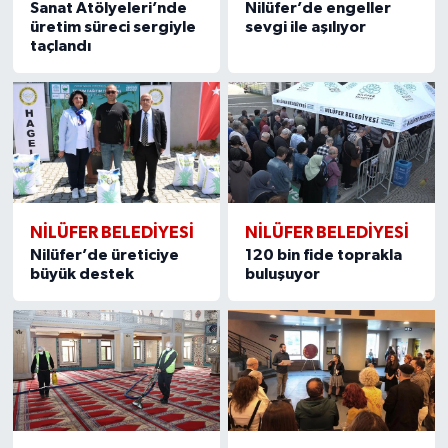
Sanat Atölyeleri’nde
Nilüfer’de engeller
üretim süreci sergiyle
sevgi ile aşılıyor
taçlandı
NİLÜFER BELEDİYESİ
NİLÜFER BELEDİYESİ
Nilüfer’de üreticiye
120 bin fide toprakla
büyük destek
buluşuyor