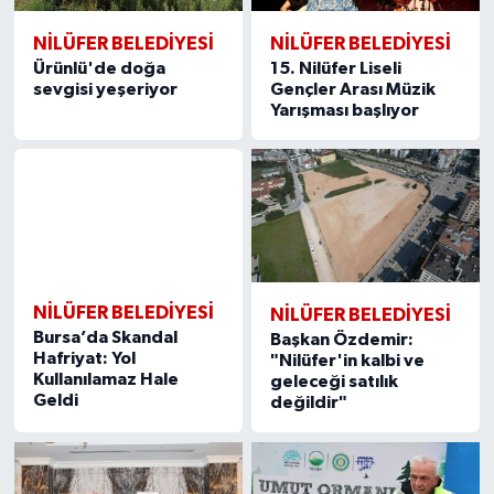
NİLÜFER BELEDİYESİ
NİLÜFER BELEDİYESİ
Ürünlü'de doğa
15. Nilüfer Liseli
sevgisi yeşeriyor
Gençler Arası Müzik
Yarışması başlıyor
NİLÜFER BELEDİYESİ
NİLÜFER BELEDİYESİ
Bursa’da Skandal
Başkan Özdemir:
Hafriyat: Yol
"Nilüfer'in kalbi ve
Kullanılamaz Hale
geleceği satılık
Geldi
değildir"