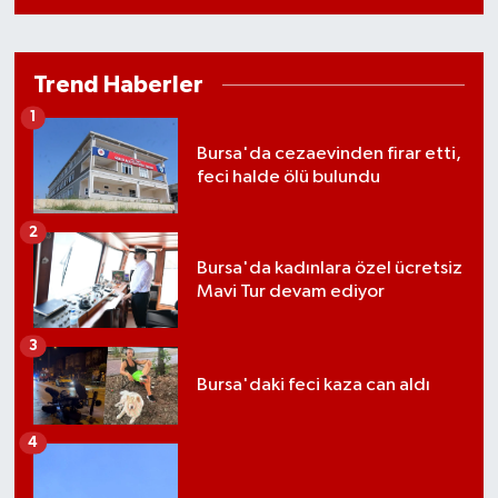
Trend Haberler
1
Bursa'da cezaevinden firar etti,
feci halde ölü bulundu
2
Bursa'da kadınlara özel ücretsiz
Mavi Tur devam ediyor
3
Bursa'daki feci kaza can aldı
4