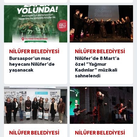
NİLÜFER BELEDİYESİ
NİLÜFER BELEDİYESİ
Bursaspor’un maç
Nilüfer’de 8 Mart’a
heyecanı Nilüfer’de
özel “Yağmur
yaşanacak
Kadınlar” müzikali
sahnelendi
NİLÜFER BELEDİYESİ
NİLÜFER BELEDİYESİ