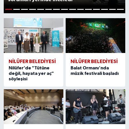
1
2
3
4
5
6
7
8
9
10
11
12
13
14
15
NİLÜFER BELEDİYESİ
NİLÜFER BELEDİYESİ
Nilüfer’de "Tütüne
Balat Ormanı'nda
değil, hayata yer aç"
müzik festivali başladı
söyleşisi