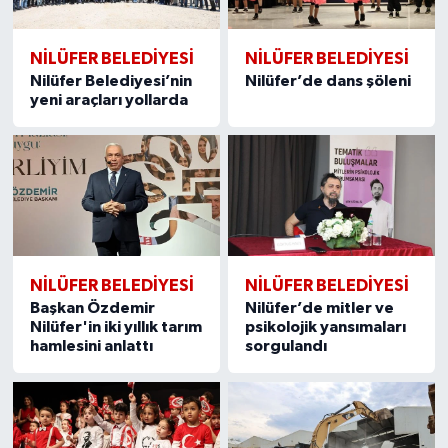
NİLÜFER BELEDİYESİ
NİLÜFER BELEDİYESİ
Nilüfer Belediyesi’nin
Nilüfer’de dans şöleni
yeni araçları yollarda
NİLÜFER BELEDİYESİ
NİLÜFER BELEDİYESİ
Başkan Özdemir
Nilüfer’de mitler ve
Nilüfer'in iki yıllık tarım
psikolojik yansımaları
hamlesini anlattı
sorgulandı