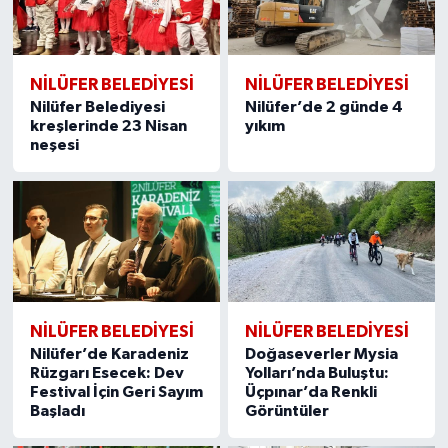
NİLÜFER BELEDİYESİ
NİLÜFER BELEDİYESİ
Nilüfer Belediyesi
Nilüfer’de 2 günde 4
kreşlerinde 23 Nisan
yıkım
neşesi
NİLÜFER BELEDİYESİ
NİLÜFER BELEDİYESİ
Nilüfer’de Karadeniz
Doğaseverler Mysia
Rüzgarı Esecek: Dev
Yolları’nda Buluştu:
Festival İçin Geri Sayım
Üçpınar’da Renkli
Başladı
Görüntüler