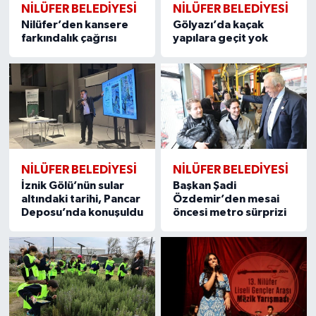
NİLÜFER BELEDİYESİ
NİLÜFER BELEDİYESİ
Nilüfer’den kansere
Gölyazı’da kaçak
farkındalık çağrısı
yapılara geçit yok
NİLÜFER BELEDİYESİ
NİLÜFER BELEDİYESİ
İznik Gölü’nün sular
Başkan Şadi
altındaki tarihi, Pancar
Özdemir’den mesai
Deposu’nda konuşuldu
öncesi metro sürprizi