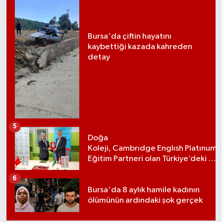
Bursa'da çiftin hayatını
kaybettiği kazada kahreden
detay
5
Doğa
Koleji, Cambrıdge Englısh Platınum
Eğitim Partneri olan Türkiye’deki ilk
ve tek eğitim kurumu oldu
6
Bursa'da 8 aylık hamile kadının
ölümünün ardındaki şok gerçek