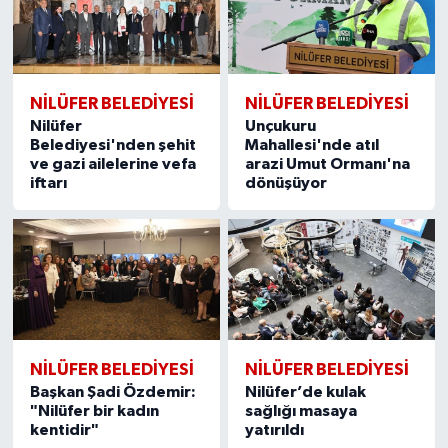
NİLÜFER BELEDİYESİ
NİLÜFER BELEDİYESİ
Nilüfer
Unçukuru
Belediyesi'nden şehit
Mahallesi'nde atıl
ve gazi ailelerine vefa
arazi Umut Ormanı'na
iftarı
dönüşüyor
NİLÜFER BELEDİYESİ
NİLÜFER BELEDİYESİ
Başkan Şadi Özdemir:
Nilüfer’de kulak
"Nilüfer bir kadın
sağlığı masaya
kentidir"
yatırıldı