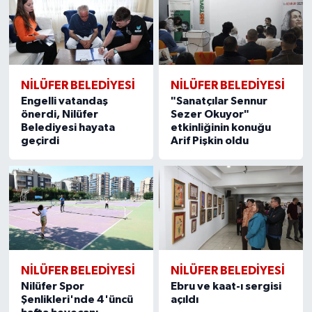
NİLÜFER BELEDİYESİ
NİLÜFER BELEDİYESİ
Engelli vatandaş
"Sanatçılar Sennur
önerdi, Nilüfer
Sezer Okuyor"
Belediyesi hayata
etkinliğinin konuğu
geçirdi
Arif Pişkin oldu
NİLÜFER BELEDİYESİ
NİLÜFER BELEDİYESİ
Nilüfer Spor
Ebru ve kaat-ı sergisi
Şenlikleri'nde 4'üncü
açıldı