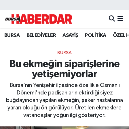
Hava Durumu
BURSA
BELEDİYELER
ASAYİŞ
POLİTİKA
ÖZEL 
Trafik Durumu
Süper Lig Puan Durumu ve Fikstür
BURSA
Bu ekmeğin siparişlerine
Tüm Manşetler
yetişemiyorlar
Son Dakika Haberleri
Bursa'nın Yenişehir ilçesinde özellikle Osmanlı
Dönemi'nde padişahların ektirdiği siyez
Haber Arşivi
buğdayından yapılan ekmeğin, şeker hastalarına
yararı olduğu ön görülüyor. Üretilen ekmeklere
vatandaşlar yoğun ilgi gösteriyor.