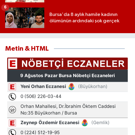
ve tek eğitim kurumu oldu
6
Bursa'da 8 aylık hamile kadının
ölümünün ardındaki şok gerçek
Metin & HTML