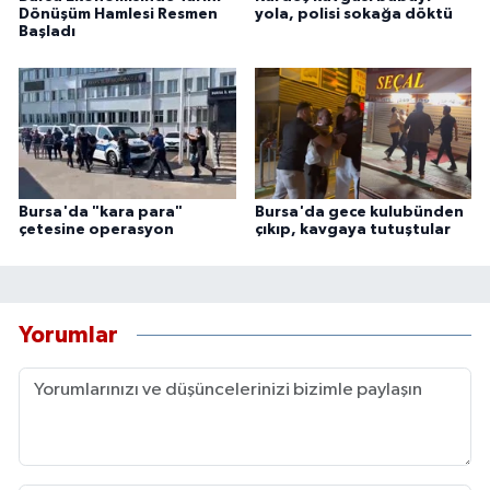
Dönüşüm Hamlesi Resmen
yola, polisi sokağa döktü
Başladı
Bursa'da "kara para"
Bursa'da gece kulubünden
çetesine operasyon
çıkıp, kavgaya tutuştular
Yorumlar