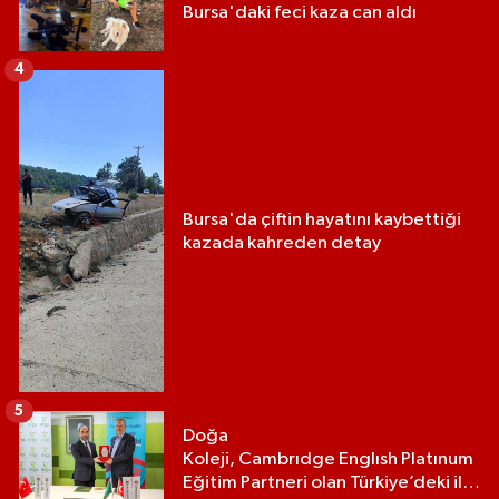
Bursa'daki feci kaza can aldı
4
Bursa'da çiftin hayatını kaybettiği
kazada kahreden detay
5
Doğa
Koleji, Cambrıdge Englısh Platınum
Eğitim Partneri olan Türkiye’deki ilk