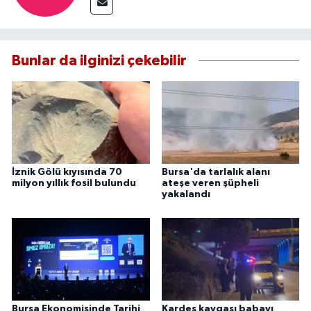
Bunlar da ilginizi çekebilir
İznik Gölü kıyısında 70
Bursa'da tarlalık alanı
milyon yıllık fosil bulundu
ateşe veren şüpheli
yakalandı
Bursa Ekonomisinde Tarihi
Kardeş kavgası babayı