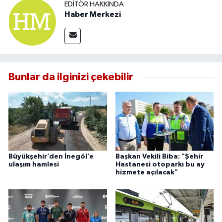
EDITÖR HAKKINDA
Haber Merkezi
Bunlar da ilginizi çekebilir
Büyükşehir’den İnegöl’e
Başkan Vekili Biba: "Şehir
ulaşım hamlesi
Hastanesi otoparkı bu ay
hizmete açılacak"