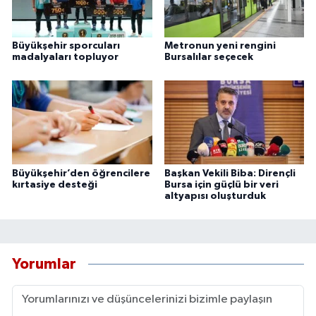
Büyükşehir sporcuları
Metronun yeni rengini
madalyaları topluyor
Bursalılar seçecek
Büyükşehir’den öğrencilere
Başkan Vekili Biba: Dirençli
kırtasiye desteği
Bursa için güçlü bir veri
altyapısı oluşturduk
Yorumlar