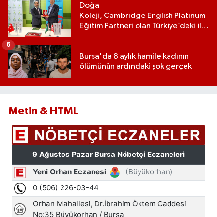
Doğa
Koleji, Cambrıdge Englısh Platınum
Eğitim Partneri olan Türkiye’deki ilk
ve tek eğitim kurumu oldu
6
Bursa'da 8 aylık hamile kadının
ölümünün ardındaki şok gerçek
Metin & HTML