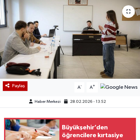
Paylaş
-
+
A
A
Haber Merkezi
28.02.2026 - 13:52
Büyükşehir’den
öğrencilere kırtasiye