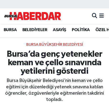
Hava Durumu
BURSA
BELEDİYELER
ASAYİŞ
POLİTİKA
ÖZEL 
Trafik Durumu
Süper Lig Puan Durumu ve Fikstür
BURSA BÜYÜKŞEHİR BELEDİYESİ
Bursa’da genç yetenekler
Tüm Manşetler
keman ve çello sınavında
Son Dakika Haberleri
yetilerini gösterdi
Bursa Büyükşehir Belediyesi’nin keman ve çello
Haber Arşivi
eğitimi için düzenlediği yetenek sınavına katılan
öğrenciler, özgüvenleriyle eğitmenlerin takdirini
topladı.