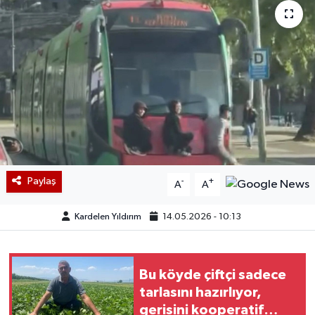
Paylaş
-
+
A
A
Kardelen Yıldırım
14.05.2026 - 10:13
Bu köyde çiftçi sadece
tarlasını hazırlıyor,
gerisini kooperatif