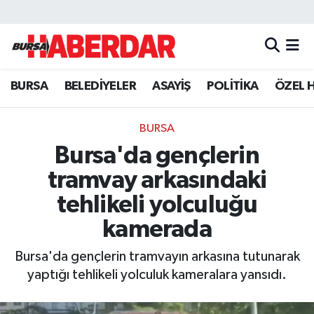
Hava Durumu
BURSA
BELEDİYELER
ASAYİŞ
POLİTİKA
ÖZEL 
Trafik Durumu
Süper Lig Puan Durumu ve Fikstür
BURSA
Bursa'da gençlerin
Tüm Manşetler
tramvay arkasındaki
Son Dakika Haberleri
tehlikeli yolculuğu
kamerada
Haber Arşivi
Bursa'da gençlerin tramvayın arkasına tutunarak
yaptığı tehlikeli yolculuk kameralara yansıdı.