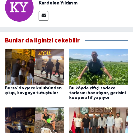
Kardelen Yıldırım
Bunlar da ilginizi çekebilir
Bursa'da gece kulubünden
Bu köyde çiftçi sadece
çıkıp, kavgaya tutuştular
tarlasını hazırlıyor, gerisini
kooperatif yapıyor