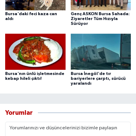
Bursa'daki feci kaza can
Genç ASKON Bursa Sahada:
aldı
Ziyaretler Tüm Hızıyla
Sürüyor
Bursa'nın ünlü işletmesinde
Bursa İnegöl'de tır
kebap hileli çıktı!
bariyerlere çarptı, sürücü
yaralandı
Yorumlar