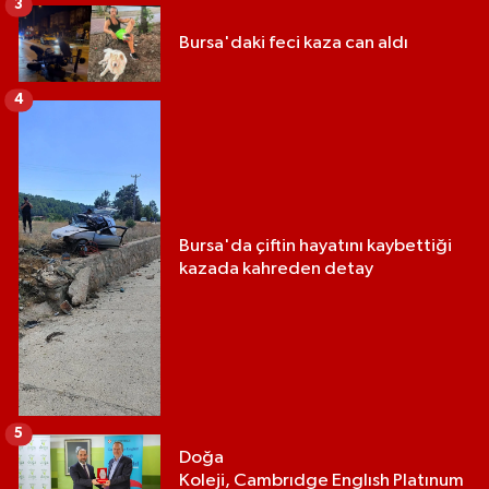
3
Bursa'daki feci kaza can aldı
4
Bursa'da çiftin hayatını kaybettiği
kazada kahreden detay
5
Doğa
Koleji, Cambrıdge Englısh Platınum