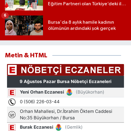
Eğitim Partneri olan Türkiye’deki ilk
ve tek eğitim kurumu oldu
6
Bursa'da 8 aylık hamile kadının
ölümünün ardındaki şok gerçek
Metin & HTML