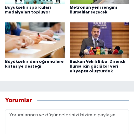
Büyükşehir sporcuları
Metronun yeni rengini
madalyaları topluyor
Bursalılar seçecek
Büyükşehir’den öğrencilere
Başkan Vekili Biba: Dirençli
kırtasiye desteği
Bursa için güçlü bir veri
altyapısı oluşturduk
Yorumlar