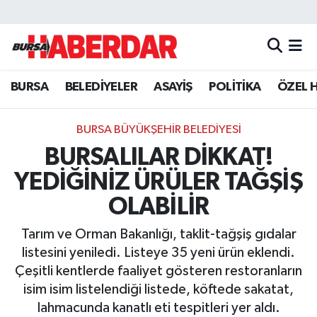
Hava Durumu
BURSA
BELEDİYELER
ASAYİŞ
POLİTİKA
ÖZEL 
Trafik Durumu
Süper Lig Puan Durumu ve Fikstür
BURSA BÜYÜKŞEHİR BELEDİYESİ
BURSALILAR DİKKAT!
Tüm Manşetler
YEDİĞİNİZ ÜRÜLER TAĞŞİŞ
Son Dakika Haberleri
OLABİLİR
Tarım ve Orman Bakanlığı, taklit-tağşiş gıdalar
Haber Arşivi
listesini yeniledi. Listeye 35 yeni ürün eklendi.
Çeşitli kentlerde faaliyet gösteren restoranların
isim isim listelendiği listede, köftede sakatat,
lahmacunda kanatlı eti tespitleri yer aldı.