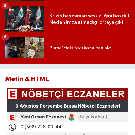
5
Krizin baş mimarı sessizliğini bozdu!
Neden imza atmadığı ortaya çıktı
6
Bursa'daki feci kaza can aldı
Metin & HTML