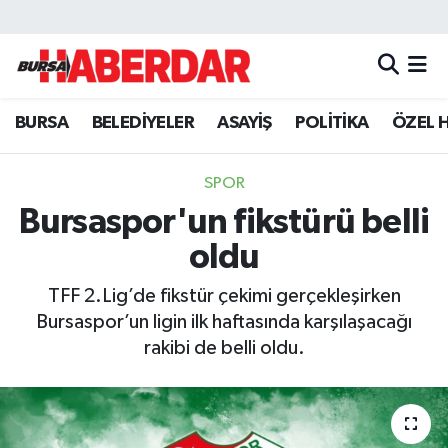
Hava Durumu
BURSA
BELEDİYELER
ASAYİŞ
POLİTİKA
ÖZEL 
Trafik Durumu
Süper Lig Puan Durumu ve Fikstür
SPOR
Bursaspor'un fikstürü belli
Tüm Manşetler
oldu
Son Dakika Haberleri
TFF 2.Lig’de fikstür çekimi gerçekleşirken
Bursaspor’un ligin ilk haftasında karşılaşacağı
Haber Arşivi
rakibi de belli oldu.