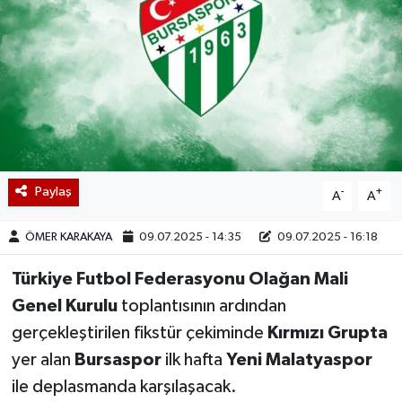
Paylaş
-
+
A
A
ÖMER KARAKAYA
09.07.2025 - 14:35
09.07.2025 - 16:18
Türkiye Futbol Federasyonu Olağan Mali
Genel Kurulu
toplantısının ardından
gerçekleştirilen fikstür çekiminde
Kırmızı Grupta
yer alan
Bursaspor
ilk hafta
Yeni Malatyaspor
ile deplasmanda karşılaşacak.