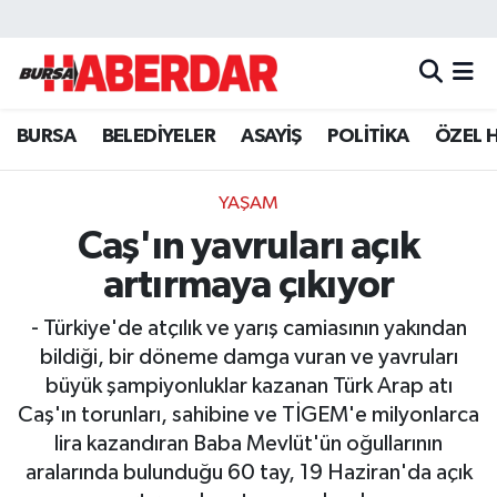
Hava Durumu
BURSA
BELEDİYELER
ASAYİŞ
POLİTİKA
ÖZEL 
Trafik Durumu
Süper Lig Puan Durumu ve Fikstür
YAŞAM
Caş'ın yavruları açık
Tüm Manşetler
artırmaya çıkıyor
Son Dakika Haberleri
- Türkiye'de atçılık ve yarış camiasının yakından
bildiği, bir döneme damga vuran ve yavruları
Haber Arşivi
büyük şampiyonluklar kazanan Türk Arap atı
Caş'ın torunları, sahibine ve TİGEM'e milyonlarca
lira kazandıran Baba Mevlüt'ün oğullarının
aralarında bulunduğu 60 tay, 19 Haziran'da açık