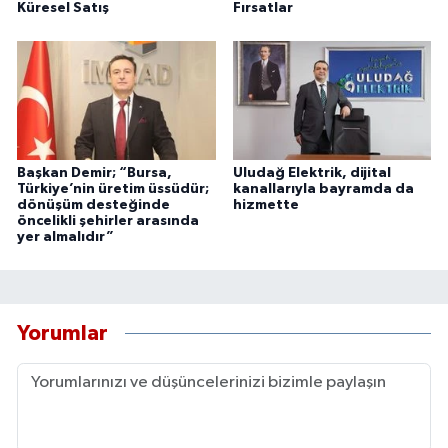
Küresel Satış
Fırsatlar
Başkan Demir; “Bursa,
Uludağ Elektrik, dijital
Türkiye’nin üretim üssüdür;
kanallarıyla bayramda da
dönüşüm desteğinde
hizmette
öncelikli şehirler arasında
yer almalıdır”
Yorumlar