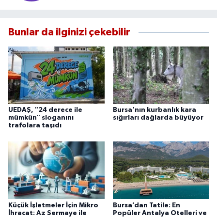
Bunlar da ilginizi çekebilir
UEDAŞ, "24 derece ile
Bursa'nın kurbanlık kara
mümkün" sloganını
sığırları dağlarda büyüyor
trafolara taşıdı
Küçük İşletmeler İçin Mikro
Bursa’dan Tatile: En
İhracat: Az Sermaye ile
Popüler Antalya Otelleri ve