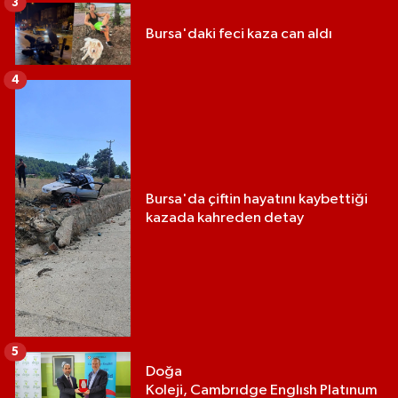
3
Bursa'daki feci kaza can aldı
4
Bursa'da çiftin hayatını kaybettiği
kazada kahreden detay
5
Doğa
Koleji, Cambrıdge Englısh Platınum