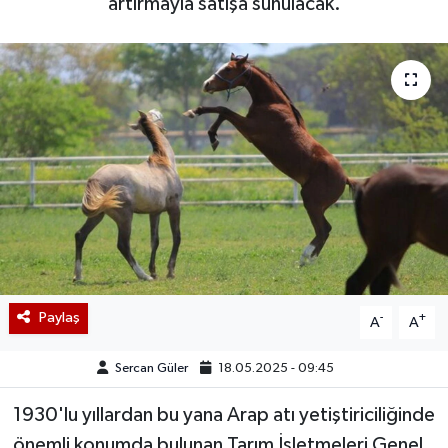
artırmayla satışa sunulacak.
Paylaş
-
+
A
A
Sercan Güler
18.05.2025 - 09:45
1930'lu yıllardan bu yana Arap atı yetiştiriciliğinde
önemli konumda bulunan Tarım İşletmeleri Genel