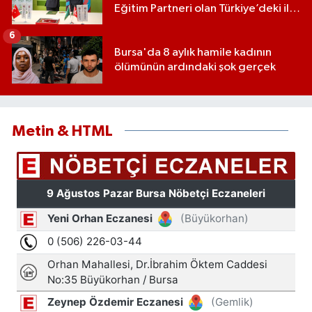
Eğitim Partneri olan Türkiye’deki ilk
ve tek eğitim kurumu oldu
6
Bursa'da 8 aylık hamile kadının
ölümünün ardındaki şok gerçek
Metin & HTML