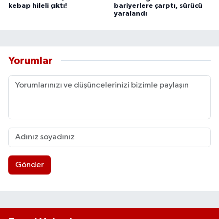
kebap hileli çıktı!
bariyerlere çarptı, sürücü
yaralandı
Yorumlar
Gönder