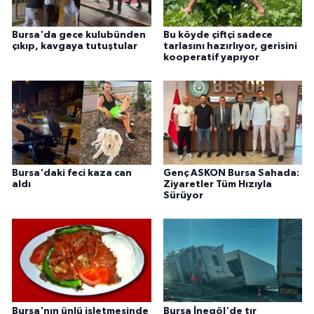
Bursa'da gece kulubünden
Bu köyde çiftçi sadece
çıkıp, kavgaya tutuştular
tarlasını hazırlıyor, gerisini
kooperatif yapıyor
Bursa'daki feci kaza can
Genç ASKON Bursa Sahada:
aldı
Ziyaretler Tüm Hızıyla
Sürüyor
Bursa'nın ünlü işletmesinde
Bursa İnegöl'de tır