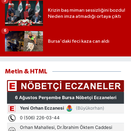
5
Krizin baş mimarı sessizliğini bozdu!
Neden imza atmadığı ortaya çıktı
6
Bursa'daki feci kaza can aldı
Metin & HTML