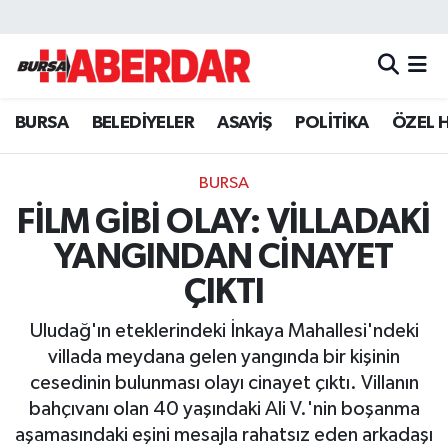
Hava Durumu
BURSA
BELEDİYELER
ASAYİŞ
POLİTİKA
ÖZEL 
Trafik Durumu
Süper Lig Puan Durumu ve Fikstür
BURSA
FİLM GİBİ OLAY: VİLLADAKİ
Tüm Manşetler
YANGINDAN CİNAYET
Son Dakika Haberleri
ÇIKTI
Uludağ'ın eteklerindeki İnkaya Mahallesi'ndeki
Haber Arşivi
villada meydana gelen yangında bir kişinin
cesedinin bulunması olayı cinayet çıktı. Villanın
bahçıvanı olan 40 yaşındaki Ali V.'nin boşanma
aşamasındaki eşini mesajla rahatsız eden arkadaşı